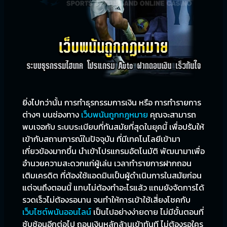
ยิ่งไปกว่านั้น การทำธุรกรรมการเงิน หรือ การทำรายการ
ต่างๆ บนช่องทาง
เว็บพนันถูกกฎหมาย
คุณจะสามารถ
พบเจอกับ ระบบระเบียบที่ทันสมัยที่สุดในยุคนี้ เพื่อปรับให้
เข้ากับสถานการณ์ในปัจจุบัน ที่มีเทคโนโลยีเข้ามา
เกี่ยวข้องมากขึ้น นำเข้าโปรแกรมอัตโนมัติ พัฒนามาเพื่อ
อำนวยความสะดวกแก่ผู้เล่น เวลาทำรายการฝากถอน
เติมเครดิต ที่ต้องใช้แอดมินเป็นผู้ดำเนินการในสมัยก่อน
แต่จนถึงตอนนี้ แทบไม่ต้องทำอะไรแล้ว แถมยังจัดการได้
รวดเร็วไม่ต้องรอนาน จนทำให้การเข้าใช้เสี่ยงโชคกับ
เว็บไซต์พนันออนไลน์
เป็นไปอย่างง่ายดาย ไม่มีขั้นตอนที่
ซับซ้อนอีกต่อไป ถอนเงินหลักล้านเข้าทันที ไม่ต้องรอใคร