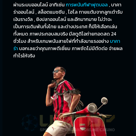
ผ่านระบบออนไลน์ อาทิเช่น
การพนันกีฬาฟุตบอล
, บาคา
ร่าออนไลน์ , สล็อตแมชชีน , ไฮโล ทายแต้มจากลูกเต๋ารับ
เงินรางวัล , ยิงปลาออนไลน์ และอีกมากมาย ไม่ว่าจะ
เป็นการเดิมพันทั้งไทย และต่างประเทศ ก็มีให้เลือกเล่น
ทั้งหมด ภาพประกอบสมจริง มีสตูดิโอถ่ายทอดสด 24
ชั่วโมง สำหรับเกมพนันสายไพ่ที่กำลังมาแรงอย่าง
บาคา
ร่า
บอกเลยว่าคุณภาพดีเยี่ยม ภาพชัดไม่มีตัดต่อ จ่ายผล
กำไรให้จริง