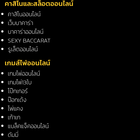
คาสิโนและสล็อตออนไลน์
คาสิโนออนไลน์
เว็บบาคาร่า
บาคาร่าออนไลน์
SEXY BACCARAT
รูเล็ตออนไลน์
เกมส์ไพ่ออนไลน์
เกมไพ่ออนไลน์
เกมไพ่13ใบ
โป๊กเกอร์
ป๊อกเด้ง
ไพ่แคง
เก้าเก
แบล็คแจ็คออนไลน์
ดัมมี่