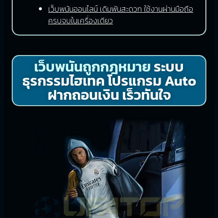
เว็บพนันออนไลน์ เดิมพันสะดวก ใช้งานผ่านมือถือ
ครบจบในเครื่องเดียว
เว็บพนันถูกกฎหมาย
ระบบ
ธุรกรรมไฮเทค โปรแกรม Auto
ฝากถอนเงิน เร็วทันใจ