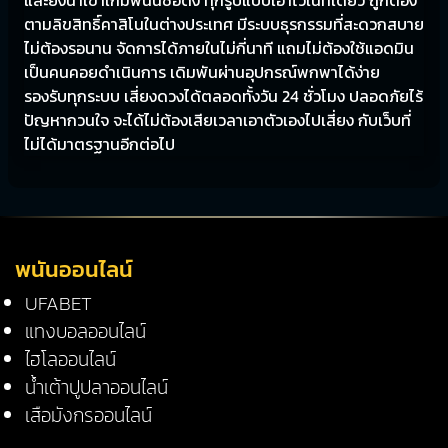
และยังนำเข้าเกมพนันชื่อดัง ทุกรูปแบบเอาไว้ในที่เดียว ถูกต้อง
ตามลิขสิทธิ์คาสิโนในต่างประเทศ มีระบบธุรกรรมที่สะดวกสบาย
ไม่ต้องรอนาน จัดการได้ภายในไม่กี่นาที แถมไม่ต้องใช้แอดมิน
เป็นคนคอยดำเนินการ เดิมพันผ่านอุปกรณ์พกพาได้ง่าย
รองรับทุกระบบ เสี่ยงดวงได้ตลอดทั้งวัน 24 ชั่วโมง ปลอดภัยไร้
ปัญหากวนใจ จะได้ไม่ต้องเสียเวลาเอาตัวเองไปเสี่ยง กับเว็บที่
ไม่ได้มาตรฐานอีกต่อไป
พนันออนไลน์
UFABET
แทงบอลออนไลน์
ไฮโลออนไลน์
น้ำเต้าปูปลาออนไลน์
เสือมังกรออนไลน์