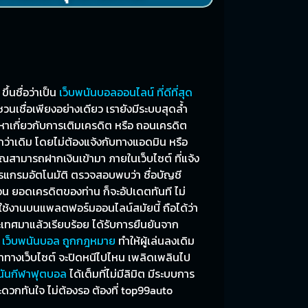
ึ้นชื่อว่าเป็น
เว็บพนันบอลออนไลน์ ที่ดีที่สุด
วนเชื่อเพียงอย่างเดียว เรายังมีระบบสุดล้ำ
ญหาเกี่ยวกับการเติมเครดิต หรือ ถอนเครดิต
นกว่าเดิม โดยไม่ต้องแจ้งกับทางแอดมิน หรือ
ุณสามารถฝากเงินเข้ามา ภายในเว็บไซต์ ที่แจ้ง
รแกรมอัตโนมัติ ตรวจสอบพบว่า ชื่อบัญชี
ตอน ยอดเครดิตของท่าน ก็จะอัปเดตทันที ไม่
รใช้งานบนแพลตฟอร์มออนไลน์สมัยนี้ ถือได้ว่า
ทศมาแล้วเรียบร้อย ได้รับการยืนยันจาก
ง
เว็บพนันบอล ถูกกฎหมาย
ทำให้ผู้เล่นลงเดิม
่าทางเว็บไซต์ จะปิดหนีไปไหน เพลิดเพลินไป
นันกีฬาฟุตบอล
ได้เต็มที่ไม่มีลิมิต มีระบบการ
ะดวกทันใจ ไม่ต้องรอ ต้องที่ top99auto