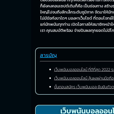
ก็ยังคงคอนเซปต์เดิมก็คือ เป็นช่องทาง สร้า
ใหญ่ไปจนถึงลีกเล็กระดับภูมิภาค จัดมาให้นักพ
ไม่มีข้อกังขาใดๆ มองหาเว็บไซต์ ที่ตอบโจทย์ใ
แก่นักพนันทุกท่าน เปิดโอกาสให้สมาชิกหน้าให
เรา คุณสมบัติพร้อม จ่ายปันผลทุกยอดไม่มีโกง
สารบัญ
เว็บพนันบอลออนไลน์ ที่ดีที่สุด 2022
เว็บพนันบอลออนไลน์ ลุ้นผลผ่านมือถื
ขั้นตอนสมัคร เว็บพนันบอล ยืนยันตัวตน
เว็บพนันบอลออนไลน