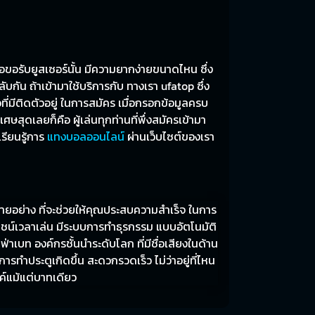
ื่อขอรับยูสเซอร์นั้น มีความยากง่ายขนาดไหน ซึ่ง
กัน ถ้าเข้ามาใช้บริการกับ ทางเรา ufatop ซึ่ง
อที่มีติดตัวอยู่ ในการสมัคร เมื่อกรอกข้อมูลครบ
ศษสุดเลยก็คือ ผู้เล่นทุกท่านที่พึ่งสมัครเข้ามา
เรียนรู้การ
แทงบอลออนไลน์
ผ่านเว็บไซต์ของเรา
ยอย่าง ที่จะช่วยให้คุณประสบความสำเร็จ ในการ
ชน์เวลาเล่น มีระบบการทำธุรกรรม แบบอัตโนมัติ
ฟ่าเบท องค์กรชั้นนำระดับโลก ที่มีชื่อเสียงในด้าน
การทำประตูเกิดขึ้น สะดวกรวดเร็ว ไม่ว่าอยู่ที่ไหน
งค์แม้แต่บาทเดียว