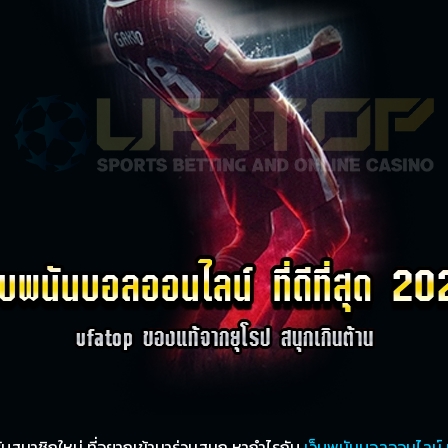
รับสมาชิกใหม่ ที่อยากเข้ามาร่วมสนุก หากำไรกับ
เว็บพนันบอลออนไลน์ ที