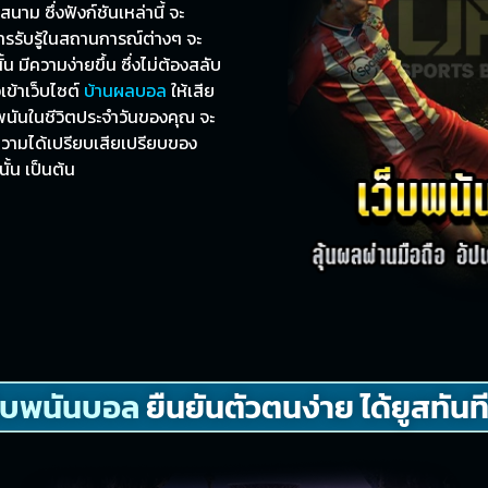
นาม ซึ่งฟังก์ชันเหล่านี้ จะ
ารรับรู้ในสถานการณ์ต่างๆ จะ
น มีความง่ายขึ้น ซึ่งไม่ต้องสลับ
เข้าเว็บไซต์
บ้านผลบอล
ให้เสีย
นพนันในชีวิตประจำวันของคุณ จะ
 ความได้เปรียบเสียเปรียบของ
้น เป็นต้น
ว็บพนันบอล
ยืนยันตัวตนง่าย ได้ยูสทันท