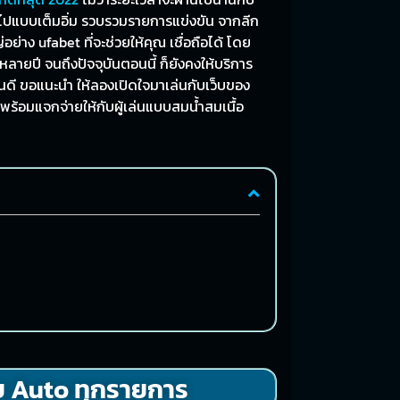
ับไปแบบเต็มอิ่ม รวบรวมรายการแข่งขัน จากลีก
ญ่อย่าง
ufabet
ที่จะช่วยให้คุณ เชื่อถือได้ โดย
หลายปี จนถึงปัจจุบันตอนนี้ ก็ยังคงให้บริการ
ไหนดี ขอแนะนำ ให้ลองเปิดใจมาเล่นกับเว็บของ
พร้อมแจกจ่ายให้กับผู้เล่นแบบสมน้ำสมเนื้อ
ย Auto ทุกรายการ