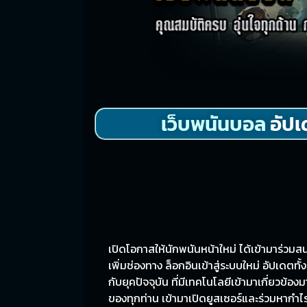
เว็บพนันบอล
อัปเ
เปิดโอกาสให้นักพนันหน้าใหม่ ได้เข้ามาร่วมส
เพิ่มช่องทาง ล็อกอินเข้าสู่ระบบใหม่ อัปเดตทั
กับยุคปัจจุบัน ที่มีเทคโนโลยีเข้ามาเกี่ยวข้
ของทุกท่าน เข้ามาเปิดยูสเซอร์และร่วมหากำไร