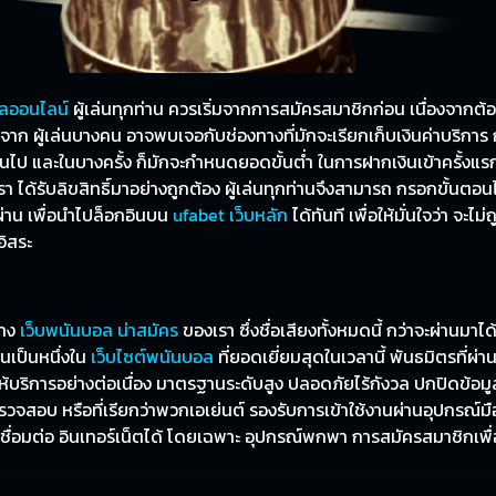
อลออนไลน์
ผู้เล่นทุกท่าน ควรเริ่มจากการสมัครสมาชิกก่อน เนื่องจากต้องมี
ก ผู้เล่นบางคน อาจพบเจอกับช่องทางที่มักจะเรียกเก็บเงินค่าบริการ ก่
ินไป และในบางครั้ง ก็มักจะกำหนดยอดขั้นต่ำ ในการฝากเงินเข้าครั้งแร
า ได้รับลิขสิทธิ์มาอย่างถูกต้อง ผู้เล่นทุกท่านจึงสามารถ กรอกขั้นตอน
ผ่าน เพื่อนำไปล็อกอินบน
ufabet เว็บหลัก
ได้ทันที เพื่อให้มั่นใจว่า จะไม
อิสระ
ทาง
เว็บพนันบอล น่าสมัคร
ของเรา ซึ่งชื่อเสียงทั้งหมดนี้ กว่าจะผ่านมาได้
จนเป็นหนึ่งใน
เว็บไซต์พนันบอล
ที่ยอดเยี่ยมสุดในเวลานี้ พันธมิตรที่
งคงให้บริการอย่างต่อเนื่อง มาตรฐานระดับสูง ปลอดภัยไร้กังวล ปกปิดข้อม
จสอบ หรือที่เรียกว่าพวกเอเย่นต์ รองรับการเข้าใช้งานผ่านอุปกรณ์มือ
ชื่อมต่อ อินเทอร์เน็ตได้ โดยเฉพาะ อุปกรณ์พกพา การสมัครสมาชิกเพื่อ