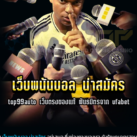
น
เว็บพนันบอล น่าสมัคร
อยู่เสมอ ซึ่งช่องทางของเรา ยังรักษามาตรฐา