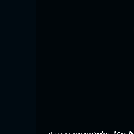
ไม่ว่าจะผ่านมานานขนาดไหนก็ตาม ก็ยังคงเป็