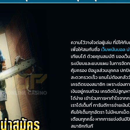
ความไว้วางใจต่อผู้เล่น ที่มีให้กั
เพื่อให้สมกับชื่อ
เว็บพนันบอล น
เทียบได้ ด้วยคุณสมบัติ ของเว
ระเบียบและแบบแผน ในการจัดการ
คุ้มครอง ข้อมูลส่วนบุคคล ปกป
สะดวกรวดเร็ว แถมไม่ต้องกลัวว่า
เครดิตของสมาชิก เพราะช่องท
เงินอยู่ครบถ้วน เครดิตไม่สูญห
ได้ง่าย เข้าร่วมการหากำไรจาก
เราได้เต็มที่ การันตีการจ่ายเงิ
คืนให้เต็มทุกอัตรา ไม่มีหมกเม็ด
เตือนทุกครั้ง หากการแข่งขันมีป
สมาชิกทันที