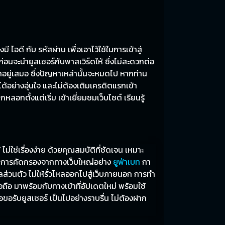
 ไอดี กับ รหัสผ่าน เพื่อเอาไว้ใช้ในการเข้าสู่
อนจะนำยูสเซอร์กับพาสเวิร์ดให้ ซึ่งไม่สะดวกต่อ
กอยู่เสมอ ซึ่งปัญหาเหล่านั้นจะหมดไป หากท่าน
ได้อย่างอุ่นใจ และไม่ต้องเติมเครดิตแรกเข้า
่ถูกหลอกตั้งแต่เริ่ม เข้าเยี่ยมชมเว็บไซต์ เรียนรู้
 ไม่ใช่เรื่องง่าย ด้วยคุณสมบัติที่ชัดเจน เหมาะ
ผ่านการคัดกรองจากทางเว็บใหญ่อย่าง
ยูฟ่าเบท
กา
ูลส่วนตัว ไม่ให้รั่วไหลออกไปสู่เว็บภายนอก การทำ
ถือ มาพร้อมกับทางเข้าที่อัปเดตใหม่ พร้อมใช้
ขอรับยูสเซอร์ เป็นไปอย่างราบรื่น ไม่ต้องฝาก