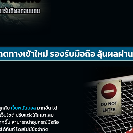
ดตทางเข้าใหม่ รองรับมือถือ ลุ้นผลผ่า
นุกกับ
เว็บพนันบอล
มากขึ้น ได้
้งเว็บไซต์ ปรับแต่งให้เหมาะสม
องมากขึ้น สามารถนำอุปกรณ์มือถือ
ได้ทันที โดยไม่มีข้อจำกัด