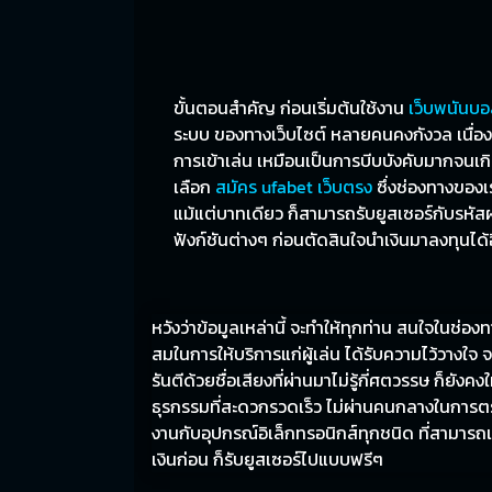
ขั้นตอนสำคัญ ก่อนเริ่มต้นใช้งาน
เว็บพนันบ
ระบบ ของทางเว็บไซต์ หลายคนคงกังวล เนื่องจา
การเข้าเล่น เหมือนเป็นการบีบบังคับมากจนเก
เลือก
สมัคร ufabet เว็บตรง
ซึ่งช่องทางของเร
แม้แต่บาทเดียว ก็สามารถรับยูสเซอร์กับรหัส
ฟังก์ชันต่างๆ ก่อนตัดสินใจนำเงินมาลงทุนได้
หวังว่าข้อมูลเหล่านี้ จะทำให้ทุกท่าน สนใจในช่อง
สมในการให้บริการแก่ผู้เล่น ได้รับความไว้วางใจ 
รันตีด้วยชื่อเสียงที่ผ่านมาไม่รู้กี่ศตวรรษ ก็ยั
ธุรกรรมที่สะดวกรวดเร็ว ไม่ผ่านคนกลางในการตรว
งานกับอุปกรณ์อิเล็กทรอนิกส์ทุกชนิด ที่สามารถเ
เงินก่อน ก็รับยูสเซอร์ไปแบบฟรีๆ