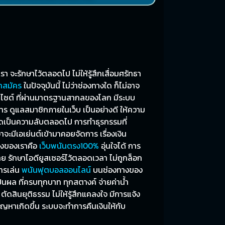
บเรา จะรักษาไว้ตลอดไป ไม่ให้รู้สึกเสื่อมศรัทธา
่าสมัคร
ในปัจจุบันนี้ ไม่ว่าช่องทางใด ก็ไม่อาจ
็บไซต์ ที่ผ่านมาตรฐานสากลของโลก มีระบบ
 ดูแลสมาชิกภายในเว็บ เป็นอย่างดี ให้ความ
ิดเป็นความลับตลอดไป การทำธุรกรรมที่
จะมีเอเย่นต์เข้ามาคอยจัดการ เรื่องเงิน
างของเราคือ
เว็บพนันตรง100%
อุ่นใจได้ การ
าย รักษาไอดียูสเซอร์ไว้ตลอดเวลา ไม่ถูกล็อก
การเล่น
พนันฟุตบอลออนไลน์
บนช่องทางของ
นปันผล ที่ครบทุกบาท ทุกสตางค์ จ่ายค่าน้ำ
 ตัดสินยุติธรรม ไม่ให้รู้สึกแคลงใจ มีการแจ้ง
ัญหาเกิดขึ้น ระบบจะทำการคืนเงินให้กับ