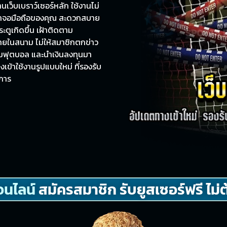
านเว็บเบราว์เซอร์หลัก ใช้งานไม่
น้าจอมือถือของคุณ สะดวกสบาย
ะตูเกิดขึ้น เฝ้าติดตาม
ายในสนาม ไม่ให้สมาชิกตกข่าว
ทีมฟุตบอล และนำเงินลงทุนมา
เข้าใช้งานรูปแบบใหม่ ที่รองรับ
การ
อนไลน์
สมัครสมาชิก รับยูสเซอร์ฟรี ไม่