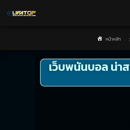
หน้าหลัก
เว็บพนันบอล น่าส