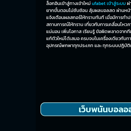
ล็อกอินเข้าสู่ทางเข้าใหม่
ufabet เข้าสู่ระบบ
ผ่
ยากขั้นตอนไม่ซับซ้อน ลุ้นผลบอลสด ผ่านห
แจ้งเตือนผลสกอร์ให้ทราบทันที เมื่อมีการทำปร
สถานการณ์ให้ทราบ เกี่ยวกับการเคลื่อนไหวภ
แน่นอน เพิ่มโอกาส เรียนรู้ ข้อผิดพลาดจาก
แก้ตัวใหม่ได้เสมอ ครบจบในเครื่องเดียวกับทาง
อุปกรณ์พกพาทุกประเภท และ ทุกระบบปฏิบัติ
เว็บพนันบอลอ