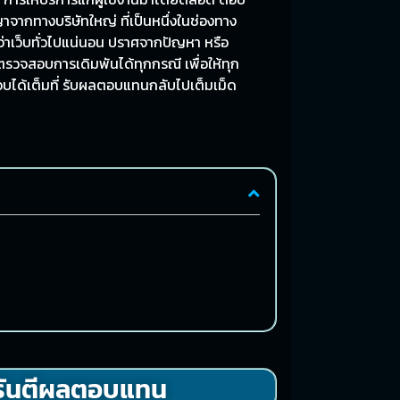
าจากทางบริษัทใหญ่ ที่เป็นหนึ่งในช่องทาง
่าเว็บทั่วไปแน่นอน ปราศจากปัญหา หรือ
น ตรวจสอบการเดิมพันได้ทุกกรณี เพื่อให้ทุก
อบได้เต็มที่ รับผลตอบแทนกลับไปเต็มเม็ด
ารันตีผลตอบแทน