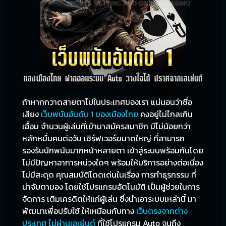
ถ้าหากกวาดสายตาไปในประเทศของเรา แน่นอนว่าชื่อ
เสียง
เว็บพนันอันดับ 1 ของเมืองไทย
คงอยู่ไม่ไกลเกิน
เอื้อม จำนวนผู้เล่นที่เข้ามาสมัครสมาชิก มีไม่น้อยกว่า
หลักหมื่นคนต่อวัน เซิร์ฟเวอร์ขนาดใหญ่ ที่สามารถ
รองรับนักพนันมากหน้าหลายตา เข้าสู่ระบบพร้อมกันโดย
ไม่มีปัญหาอาการหน่วงใดๆ พร้อมให้บริการอย่างต่อเนื่อง
ไม่มีสะดุด คุณสมบัติโดดเด่นในเรื่อง การทำธุรกรรม ที่
น่าจับตามอง โดยใช้โปรแกรมอัตโนมัติ เป็นผู้ช่วยในการ
จัดการ เติมเครดิตให้แก่ผู้เล่น ซึ่งนำเอาระบบเหล่านี้ มา
พัฒนาเพื่อปรับใช้ ให้เหมือนกับทาง
เว็บตรงจากต่าง
ประเทศ ไม่ผ่านเอเย่นต์
ที่ใช้โปรแกรม Auto จนถึง