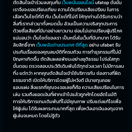
ตัดสินใจเข้าร่วมลงทุนกับ
เว็บพนันออนไลน์
ufatop ดังนั้น
เราจึงจะขอเปรียบเทียบ ความได้เปรียบเสียเปรียบ ในการ
เลือกเว็บไซต์ที่ดี กับ เว็บไซต์ที่ไม่ดี ให้ทุกท่านได้รับทราบว่า
สิ่งที่เรากล่าวมาทั้งหมดนั้น ล้วนเป็นความจริงทุกประการ
ด้วยชื่อเสียงที่มีมาอย่างยาวนาน ย่อมไม่เอาเปรียบผู้บริโภค
แน่นอนว่า เว็บไซต์ของเรา เป็นหนึ่งในเว็บที่มีบทบาท ได้รับ
ลิขสิทธิ์จาก
เว็บพนันต่างประเทศ ดีที่สุด
อย่าง ufabet รับ
ประกันเรื่องของคุณสมบัติที่ครบถ้วน การทำธุรกรรมที่ไม่มี
ปัญหาเกิดขึ้น ตัดสินผลแพ้ชนะอย่างยุติธรรม โปร่งใสทุก
ขั้นตอน ตรวจสอบประวัติเดิมพันได้ทุกช่วงเวลา ไม่มีการลบ
ทิ้ง แต่ทว่า หากคุณตัดสินใจเข้าใช้บริการกับ ช่องทางที่ผิด
ธรรมชาติ เปิดให้บริการโดยผู้ไม่หวังดี มีนายทุนคอย
แอบแฝง สิ่งแรกที่คุณจะเจอเลยก็คือ ความเสียเปรียบในการ
เล่น รวมถึงยอดเงินที่ฝากเข้าไปแล้วถูกหักโดยอัตโนมัติ
การให้บริการเกมเดิมพันที่ไม่มีคุณภาพ ปรับแต่งแก้ไขเพื่อ
ให้ผู้เล่น ได้รับผลกระทบมากที่สุด เพื่อหวังเอาเงินลงทุนจาก
ผู้เล่นจนหมด โดยไม่รู้ตัว