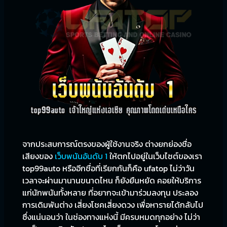
จากประสบการณ์ตรงของผู้ใช้งานจริง ต่างยกย่องชื่อ
เสียงของ
เว็บพนันอันดับ 1
ให้ตกไปอยู่ในเว็บไซต์ของเรา
top99auto หรืออีกชื่อที่เรียกกันก็คือ ufatop ไม่ว่าวัน
เวลาจะผ่านมานานขนาดไหน ก็ยังยืนหยัด คอยให้บริการ
แก่นักพนันทั้งหลาย ที่อยากจะเข้ามาร่วมลงทุน ประลอง
การเดิมพันต่าง เสี่ยงโชคเสี่ยงดวง เพื่อหารายได้กลับไป
ซึ่งแน่นอนว่า ในช่องทางแห่งนี้ มีครบหมดทุกอย่าง ไม่ว่า