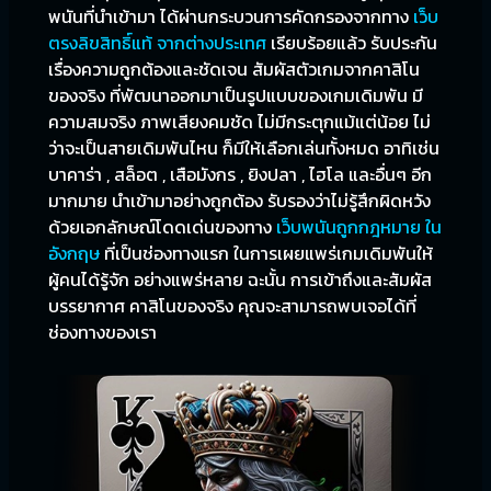
พนันที่นำเข้ามา ได้ผ่านกระบวนการคัดกรองจากทาง
เว็บ
ตรงลิขสิทธิ์แท้ จากต่างประเทศ
เรียบร้อยแล้ว รับประกัน
เรื่องความถูกต้องและชัดเจน สัมผัสตัวเกมจากคาสิโน
ของจริง ที่พัฒนาออกมาเป็นรูปแบบของเกมเดิมพัน มี
ความสมจริง ภาพเสียงคมชัด ไม่มีกระตุกแม้แต่น้อย ไม่
ว่าจะเป็นสายเดิมพันไหน ก็มีให้เลือกเล่นทั้งหมด อาทิเช่น
บาคาร่า , สล็อต , เสือมังกร , ยิงปลา , ไฮโล และอื่นๆ อีก
มากมาย นำเข้ามาอย่างถูกต้อง รับรองว่าไม่รู้สึกผิดหวัง
ด้วยเอกลักษณ์โดดเด่นของทาง
เว็บพนันถูกกฎหมาย ใน
อังกฤษ
ที่เป็นช่องทางแรก ในการเผยแพร่เกมเดิมพันให้
ผู้คนได้รู้จัก อย่างแพร่หลาย ฉะนั้น การเข้าถึงและสัมผัส
บรรยากาศ คาสิโนของจริง คุณจะสามารถพบเจอได้ที่
ช่องทางของเรา