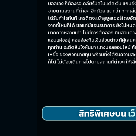
บอลเอง ก็ต้องรอเคลียร์บิลไปแต่ละวัน แถมยั
จ่ายตามสถานที่ต่างๆ อีกด้วย แต่ทว่า หากเล
ได้รับกำไรทันที เครดิตจะเข้าสู่ยูสเซอร์โดย
จากที่ไหนก็ได้ ขอแค่มีแอปธนาคาร ยังไม่หมดเท่า
มากกว่าหลายเท่า ไม่มีการตัดออก กินส่วนต่าง
แอบแฝงอยู่ คอยจ้องกินเงินส่วนต่าง ที่ผู้เล่นค
ทุกท่าน จะตัดสินใจหันมา แทงบอลออนไลน์ กันม
เหยื่อ ของพวกนายทุน พร้อมทั้งได้รับความสะด
ก็ได้ ไม่ต้องเดินทางไปตามสถานที่ต่างๆ ให้เส
สิทธิพิเศษบน
เ