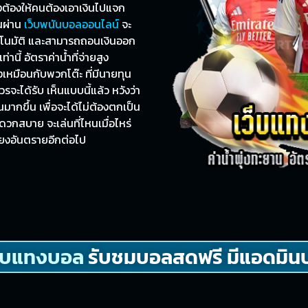
งต้องให้คนต้องเอาเงินไปแจก
่นผ่าน
เว็บพนันบอลออนไลน์
จะ
อัตโนมัติ และสามารถถอนเงินออก
นี้ อัตราค่าน้ำที่จ่ายสูง
เหมือนกับพวกโต๊ะ ที่มีนายทุน
วรจะได้รับ เห็นแบบนี้แล้ว หวังว่า
ากขึ้น เพื่อจะได้ไม่ต้องตกเป็น
วกสบาย จะเล่นที่ไหนเมื่อไหร่
ี่ยงอันตรายอีกต่อไป
ว็บแทงบอล
รับชมบอลสดฟรี มีแอดมินบร