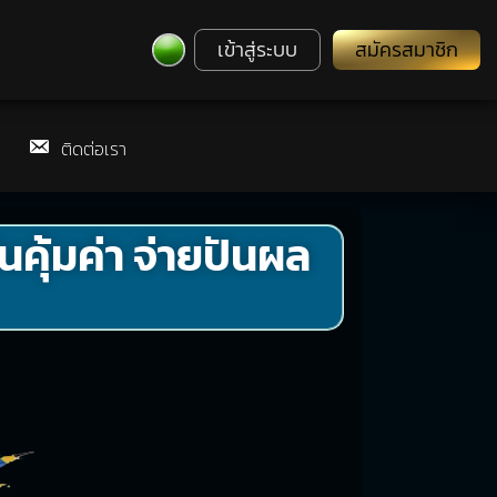
เข้าสู่ระบบ
สมัครสมาชิก
ติดต่อเรา
คุ้มค่า จ่ายปันผล