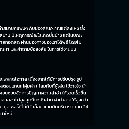
ครค่าสมาชิกแพงๆ กับช่องสัญญาณแต่ละแห่ง ซึ่ง
สนาม มีเหตุการณ์อะไรเกิดขึ้นบ้าง แต่ในขณะ
ถ่ายทอดสด ผ่านช่องทางของเราได้ฟรี โดยไม่
อบปัญหา และคำถามข้อสงสัย ในการใช้งานบน
จะพลาดโอกาส เนื่องจากได้มีการปรับปรุง รูป
ตอบแทนให้คุ้มค่า ให้สมกับที่ผู้เล่น ไว้วางใจ นำ
ี่คอยช่วยจัดการปัญหาความล่าช้า ให้รวดเร็วขึ้น
ถอนออกได้สูงสุดถึงหลักล้าน ค่าน้ำจ่ายให้สูงกว่า
น ยูสเซอร์ที่ไม่มีวันล็อก แอดมินบริการตลอด 24
น้าใหม่