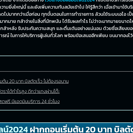
ามยิ่งใหญ่นี้ และยังเพิ่มความทันสมัยเข้าไป ให้รู้สึกว่า เมื่อเข้ามาใ
ะโดดไปมากกว่าเมื่อก่อน ทุกขั้นตอนในการทำรายการ ล้วนใช้ระบบเอไอ เป
ีกมากมาย กล้าจ่ายในสิ่งที่นักพนัน ได้รับผลกำไร ไม่ว่าจะมากมายขน
รู้สึกล้าหลัง รับประกันความสนุก และตื่นเต้นอย่างแน่นอน ด้วยชื่อเสีย
รณ์ ในการให้บริการผู้เล่นทั่วโลก พร้อมข้อเสนออีกเพียบ ขนมากองไว
ต้น 20 บาท บิลตัดเร็ว ไม่ต้องรอนาน
ตราได้กำไรสูง ดีกว่าแทงผ่านโต๊ะ
ดฟรี มีแอดมินบริการ 24 ชั่วโมง
ลน์2024
ฝากถอนเริ่มต้น 20 บาท บิลตั