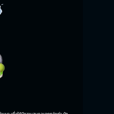
ีผ่านมา เพื่อให้มีความสมดุลมากกว่าเก่า นัก