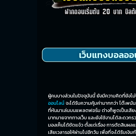
เว็บแทงบอลออน
ผู้คนบางส่วนในปัจจุบันนี้ ยังมีความคิดที่ยังไม่
ออนไลน์
จะได้รับความคุ้มค่ามากกว่า โต๊ะพน
ที่หันมาเล่นบนแพลตฟอร์ม ต่างก็พูดเป็นเสียง
มากมายจากทางเว็บ และยังใช้งานได้สะดวกรวด
มองเห็นได้ชัดแจ๋ว ตั้งแต่เรื่อง การตัดสินผลแ
เสียเวลารอให้ผ่านไปอีกวัน เพื่อที่จะได้รับเงิ