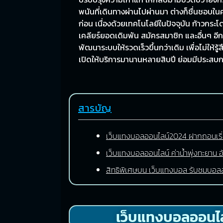
พนันที่เดินทางผ่านไปผ่านมา ต่างก็ชื่นชอบในคว
ก่อน เนื่องด้วยเทคโนโลยีในปัจจุบัน ก้าวกร
เคลียร์ยอดเดิมพัน สมัครสมาชิก และอื่นๆ อ
พัฒนาระบบให้รวดเร็วขึ้นกว่าเดิม เพื่อไม่ให้
เปิดให้บริการมานานหลายสิบปี ย่อมมีประสบกา
สารบัญ
เว็บแทงบอลออนไลน์2024 ฝากถอนเริ่ม
เว็บแทงบอลออนไลน์ ค่าน้ำพุ่งทะยาน อั
สิทธิพิเศษบน เว็บแทงบอล รับชมบอลส
เว็บแทงบอลออนไ