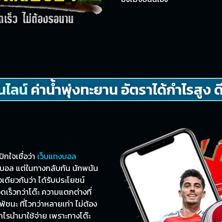
ไลน์
ค่าน้ำพุ่งทะยาน อัตราได้กำไรสูง ด
ปักใจเชื่อว่า
เว็บแทงบอล
ันบอล แต่ในทางกลับกัน นักพนัน
เดียวกันว่า ได้รับประโยชน์
เร็วกว่าโต๊ะ ความแตกต่างที่
พ้ชนะ ที่ไวกว่าหลายเท่า ไม่ต้อง
นกำไรนำมาใช้จ่าย เพราะทางโต๊ะ