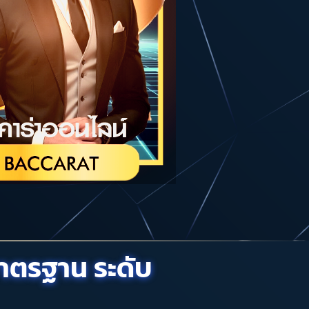
มาตรฐาน ระดับ