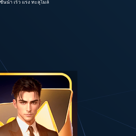
ชั้นนำ เร็ว แรง ทะลุไมล์