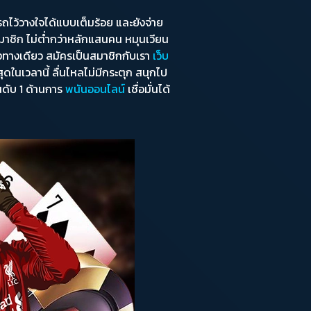
รถไว้วางใจได้แบบเต็มร้อย และยังจ่าย
มาชิก ไม่ต่ำกว่าหลักแสนคน หมุนเวียน
องทางเดียว สมัครเป็นสมาชิกกับเรา
เว็บ
ดในเวลานี้ ลื่นไหลไม่มีกระตุก สนุกไป
อันดับ 1 ด้านการ
พนันออนไลน์
เชื่อมั่นได้