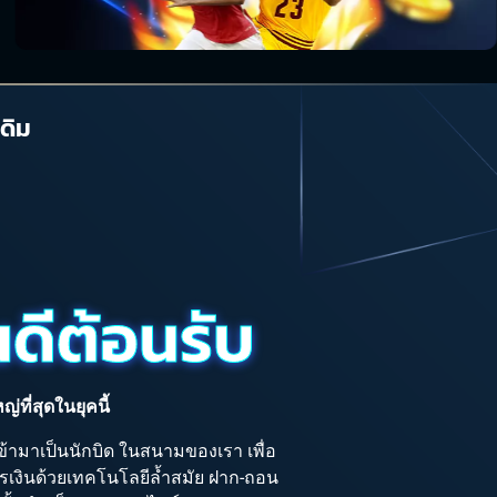
ดิม
นดีต้อนรับ
หญ่ที่สุดในยุค
นี้
้ามาเป็นนักบิด ในสนามของเรา เพื่อ
รเงินด้วยเทคโนโลยีล้ำสมัย ฝาก-ถอน