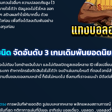
งรบกวนใจอื่นๆ ความปลอดภัยสูง ไว้
ายใจได้ว่า ข้อมูลจะไม่รั่วไหล ออก
ยๆ สร้างผลกำไรให้มากขึ้น ด้วย
าใจก่อน เพื่อที่จะได้ลงเดิมพันอย่าง
ลงทุนก่อน
ชนิด
จัดอันดับ 3 เกมเดิมพันยอดนิยม
ท่านจะไม่ต้อง โยกย้ายเงินไปมา และไม่ต้องเปิดยูสเซอร์หลาย ID เพื่อเปล
ะเภท ถ้าหากใครยังตัดสินใจไม่ได้ว่า จะเข้าเล่นเกมไหนดี ที่ตอบโจทย์ส
มชื่นชอบของเกมเหล่านี้ ก็ยังไม่หมดไป ซึ่งเกมที่เราจะแนะนำ มีดังต่อไ
บตรง
การพนันกีฬายอดฮิต รูปแบบหลากหลาย พลิกแพลงสถานการณ์ จาก
นที่สุด กติกาการเล่นที่มีเยอะ อาทิเช่น บอลเดี่ยว , บอลชุด , บอลสูง