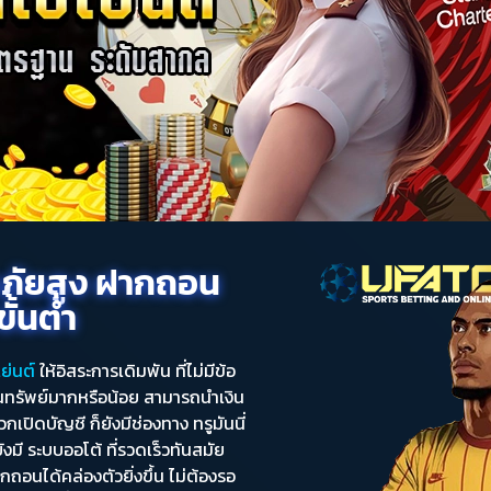
ดภัยสูง ฝากถอน
ั้นต่ำ
เย่นต์
ให้อิสระการเดิมพัน ที่ไม่มีข้อ
ทุนทรัพย์มากหรือน้อย สามารถนำเงิน
เปิดบัญชี ก็ยังมีช่องทาง ทรูมันนี่
งมี ระบบออโต้ ที่รวดเร็วทันสมัย
นได้คล่องตัวยิ่งขึ้น ไม่ต้องรอ