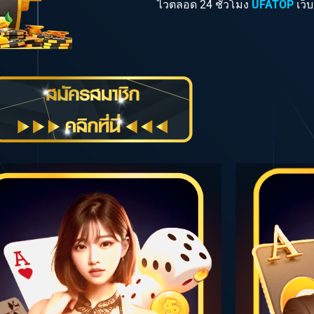
ไวตลอด 24 ชั่วโมง
UFATOP
เว็บ