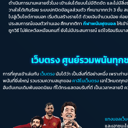
ดำเนินการนานหลายชั่วโมง เข้าเล่นได้แบบไม่มีติดขัด และไม่มีสิ่
วางใจได้เกินร้อย ระบบปกปิดข้อมูลส่วนตัว ที่หนามากกว่า 3 ชั้น สบ
ไปสู่เว็บไซต์ภายนอก เริ่มต้นสร้างรายได้ ด้วยเงินจำนวนน้อย ค่อ
ประสบการณ์ของตัวท่านเอง ศึกษากติกา
กีฬาพนันฟุตบอล
ให้เข้
ถูกวิธี ไม่ผิดหวังเหมือนคนที่ ยังไม่มีประสบการณ์ แต่ใจร้อนรีบมา
เว็บตรง ศูนย์รวมพนันทุก
การที่คุณเข้าเล่นกับ
เว็บตรง
นับได้ว่า เป็นสิ่งที่ดีอย่างหนึ่ง เพราะ
พนันที่ยิ่งใหญ่ รวบรวมความสนุกของ
คาสิโนเว็บตรง
เอาไว้หมดทุกปร
อันดับเกมเดิมพันยอดนิยม ที่ได้กระแสตอบรับที่ดี เป็นเวลาหลายปี ควา
แทงบอลเว็
และเอาชนะไปใ