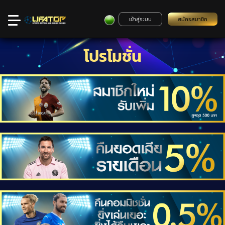
เข้าสู่ระบบ
สมัครสมาชิก
โปรโมชั่น