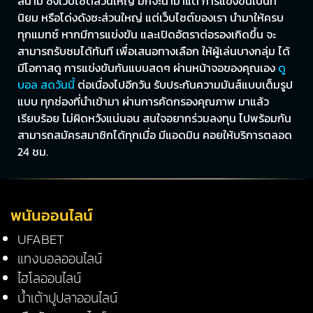
สนาม ซึ่งเว็บไซต์ส่วนใหญ่ มักจะนำมาแต่ การแข่งขันเป็นที่
นิยม หรือโด่งดังซะส่วนใหญ่ แต่เว็บไซต์ของเรา นำมาให้ครบ
ทุกแมทช์ หากมีการแข่งขัน และเปิดอัตราต่อรองเกิดขึ้น จะ
สามารถรับชมได้ทันที เพื่อเสนอทางเลือก ให้ผู้เล่นบางกลุ่ม ได้
มีโอกาสดู การแข่งขันกันแบบสดๆ ผ่านหน้าจอของคุณเอง
ดู
บอล สดวันนี้
ต่อเนื่องไปอีกวัน รับประกันความมันส์แบบเต็มรูป
แบบ ทุกช่องที่นำเข้ามา ผ่านการคัดกรองคุณภาพ มาแล้ว
เรียบร้อย ไม่ผิดหวังแน่นอน สนใจอยากร่วมลงทุน ไปพร้อมกัน
สามารถสมัครสมาชิกได้ทุกเมื่อ มีแอดมิน คอยให้บริการตลอด
24 ชม.
พนันออนไลน์
UFABET
แทงบอลออนไลน์
ไฮโลออนไลน์
น้ำเต้าปูปลาออนไลน์