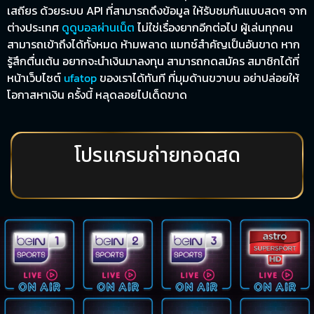
เสถียร ด้วยระบบ API ที่สามารถดึงข้อมูล ให้รับชมกันแบบสดๆ จาก
ต่างประเทศ
ดูดูบอลผ่านเน็ต
ไม่ใช่เรื่องยากอีกต่อไป ผู้เล่นทุกคน
สามารถเข้าถึงได้ทั้งหมด ห้ามพลาด แมทช์สำคัญเป็นอันขาด หาก
รู้สึกตื่นเต้น อยากจะนำเงินมาลงทุน สามารถกดสมัคร สมาชิกได้ที่
หน้าเว็บไซต์
ufatop
ของเราได้ทันที ที่มุมด้านขวาบน อย่าปล่อยให้
โอกาสหาเงิน ครั้งนี้ หลุดลอยไปเด็ดขาด
โปรแกรมถ่ายทอดสด