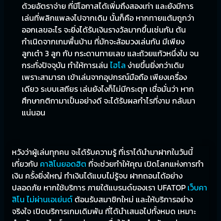
ด้วยอัตราจ่าย ที่มีโอกาสได้เพิ่มถึงสองเท่า และยังมีการ
เล่นที่พลิกแพลงไปจากเดิม นั้นก็คือ หากทายแต้มถูกว่า
ออกเลขอะไร จะยิ่งได้รับเงินรางวัลมากขึ้นเช่นกัน ต้น
กำเนิดจากเกมพื้นบ้าน ที่มักจะล้อมวงเล่นกัน มีเพียง
ลูกเต๋า 3 ลูก กับ กระดานทายเลข และถ้วยแก้วหนึ่งใบ จน
กระทั่งปัจจุบัน ทำให้การเล่น
ไฮโล
ง่ายขึ้นยิ่งกว่าเดิม
เพราะสามารถ เข้าเล่นจากอุปกรณ์มือถือ เพียงเครื่อง
เดียว ระบบเสถียร เล่นยังไงก็ไม่มีกระตุก เชื่อมั่นว่า หาก
ศึกษากติกามาเป็นอย่างดี จะได้รับผลกำไรที่งาม กลับมา
แน่นอน
หวังว่าผู้เล่นทุกคน จะได้รับความรู้ ที่เราได้นำมาฝากในวันนี้
เกี่ยวกับ
คาสิโนยอดฮิต
ที่จะช่วยทำให้คุณ เปิดโลกแห่งการทำ
เงิน ครั้งยิ่งใหญ่ ทำเงินได้แบบไม่รู้จบ ฝากถอนได้อย่าง
ปลอดภัย หากใช้บริการ ภายใต้แบรนด์ของเรา UFATOP
เว็บคา
สิโน ไม่ผ่านเอเย่นต์
ต้อนรับสมาชิกใหม่ และให้บริการอย่าง
จริงใจ เปิดบริการเกมเดิมพัน ที่ได้นำเสนอไปทั้งหมด เหมาะ