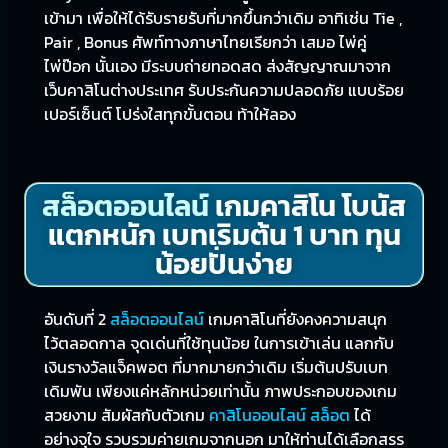
เข้ามา เพื่อให้ได้รับรายรับที่มากขึ้นกว่าเดิม อาทิเช่น Tie ,
Pair , Bonus ศัพท์ทางภาษาไทยเรียกว่า เสมอ ไพ่คู่
ไพ่ป๊อก นั้นเอง มีระบบถ่ายทอดสด ส่งสัญญาณมาจาก
เว็บคาสิโนต่างประเทศ รับประกันความปลอดภัย แบบร้อย
เปอร์เซ็นต์ โปร่งใสทุกขั้นตอน ท้าให้ลอง
สล็อตออนไลน์
เกมคาสิโน โบนัส
แตกหนัก เบทเริมต้น 1 บาท ทุน
น้อยปั่นง่าย
อันดับที่ 2
สล็อตออนไลน์
เกมคาสิโนที่ยังคงความสนุก
ไว้ตลอดกาล จุดเด่นที่ใช้ทุนน้อย ในการเข้าเล่น แลกกับ
เงินรางวัลแจ็คพอต ที่มากมายกว่าเดิม เริ่มต้นปรับเบท
เดิมพัน เพียงแค่หลักหน่วยเท่านั้น ภาพประกอบของเกม
สวยงาม สัมผัสกับตัวเกม
คาสิโนออนไลน์ สล็อต
ได้
อย่างจุใจ รวบรวมค่ายเกมจากนอก มาให้ท่านได้เลือกสรร