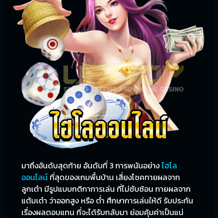
มาถึงอันดับสุดท้าย อันดับที่ 3 การพนันอย่าง
ไฮโล
ออนไลน์
ที่สุดของเกมพื้นบ้าน เสี่ยงโชคทายผลจาก
ลูกเต๋า มีรูปแบบกติกาการเล่น ที่ไม่ซับซ้อน ทายผลจาก
แต้มเต๋า ว่าออกสูง หรือ ต่ำ ศึกษาการเล่นให้ดี รับประกัน
เรื่องผลตอบแทน ที่จะได้รับกลับมา ย่อมคุ้มค่าเป็นแน่