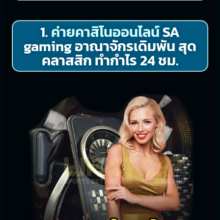
1.
ค่ายคาสิโนออนไลน์
SA
gaming อาณาจักรเดิมพัน สุด
คลาสสิก ทำกำไร 24 ชม.