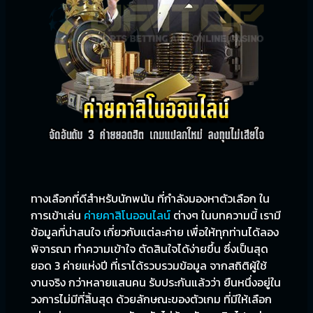
ทางเลือกที่ดีสำหรับนักพนัน ที่กำลังมองหาตัวเลือก ใน
การเข้าเล่น
ค่ายคาสิโนออนไลน์
ต่างๆ ในบทความนี้ เรามี
ข้อมูลที่น่าสนใจ เกี่ยวกับแต่ละค่าย เพื่อให้ทุกท่านได้ลอง
พิจารณา ทำความเข้าใจ ตัดสินใจได้ง่ายขึ้น ซึ่งเป็นสุด
ยอด 3 ค่ายแห่งปี ที่เราได้รวบรวมข้อมูล จากสถิติผู้ใช้
งานจริง กว่าหลายแสนคน รับประกันแล้วว่า ยืนหนึ่งอยู่ใน
วงการไม่มีที่สิ้นสุด ด้วยลักษณะของตัวเกม ที่มีให้เลือก