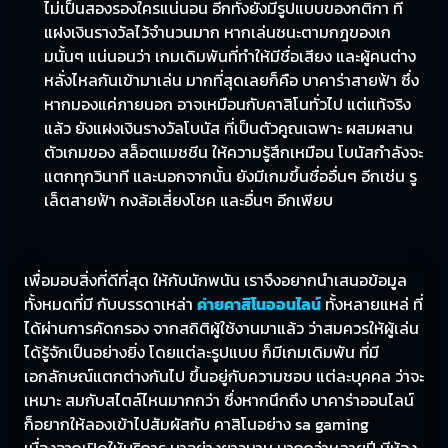
ไม่เป็นสองรองใครแน่นอน อีกทั้งยังมีรูปแบบของกติกา ที่
แฝงเงินรางวัลไว้จำนวนมาก หากเล่นชนะตามกฎของเก
มนั้นๆ แน่นอนว่า เกมเดิมพันที่ทำให้มีชื่อเสียง และผู้คนต่าง
หลั่งไหลกันเข้ามาเล่น มากที่สุดเลยก็คือ บาคาร่าสายฟ้า ซึ่ง
หากมองแค่ภายนอก อาจเหมือนกับคาสิโนทั่วไป แต่แท้จริง
แล้ว ยังแฝงเงินรางวัลโบนัส ที่เป็นตัวคูณเฉพาะ ผสมผสาน
ตัวเกมของ สล็อตแมชชีน ให้ความรู้สึกเหมือน โบนัสกำลังจะ
แตกทุกวินาที และนอกจากนั้น ยังมีเกมขึ้นชื่ออื่นๆ อีกเช่น รู
เล็ตสายฟ้า กงล้อเสี่ยงโชค และอื่นๆ อีกเพียบ
เพื่อมอบสิ่งที่ดีที่สุด ให้กับนักพนัน เราจึงอยากนำเสนอข้อมูล
ทั้งหมดที่มี กับบรรดาเหล่า
ค่ายคาสิโนออนไลน์
ทั้งหลายแหล่ ที่
ได้ผ่านการคัดกรอง จากสถิติผู้ใช้งานมาแล้ว ว่าสมควรให้ผู้เล่น
ได้รู้จักเป็นอย่างยิ่ง โดยแต่ละรูปแบบ ก็มีเกมเดิมพัน ที่มี
เอกลักษณ์แตกต่างกันไป ขึ้นอยู่กับความชอบ แต่ละบุคคล ว่าจะ
เหมาะ สมกับสไตล์ไหนมากกว่า ซึ่งหากนึกถึง บาคาร่าออนไลน์
ก็อยากให้ลองเข้าไปสัมผัสกับ คาสิโนอย่าง sa gaming