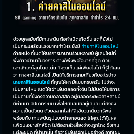
ช่วงยุคสมัยที่มีเกมพนัน ถือกำเนิดเกิดขึ้น แต่ก็ยังไม่
เป็นกระแสร้อนแรงมากเท่าไหร่ ยังมี
ค่ายคาสิโนออนไลน์
ค่ายหนึ่ง ที่เปิดให้บริการมานานร่วมหลายปี ผู้เล่นใหม่ที่
พึ่งก้าวเข้ามาในวงการ ต่างก็พึงพอใจมากที่สุด ด้วย
เอกลักษณ์สุดโดดเด่น ที่คุณเห็นแค่เพียงโลโก้ ก็รู้ได้เลย
ว่า ทางคาสิโนแห่งนี้ เปิดให้บริการเกมเกี่ยวกับอะไรบ้าง
เกมคาสิโนออนไลน์
ที่คุณใฝ่หา มีแบบครบครัน ไม่ว่าจะ
เป็นสายไหน เปิดให้เข้าเล่นตลอดทั้งวัน ไม่มีปิดให้บริการ
เป็นค่ายที่ยังคงความคลาสสิก อยู่ตลอดระยะเวลาหลายปี
ที่ผ่านมา อัปเดทระบบ เพื่อให้ทันสมัยอยู่เสมอ แต่ยังคง
ความเป็นตัวตน ด้วยฉลากโลโก้สีเขียวเหนี่ยวทรัพย์
พร้อมกับ เกมพนันรูปแบบถ่ายทอดสด ให้คุณได้ลุ้นผล
แพ้ชนะอย่างใกล้ชิด ไม่ต้องกลัวเสี่ยงว่าจะถูกโกง ซึ่งเกม
แต่ละชนิด ที่นำมานั้น ถือว่าผู้เล่นรู้จักเป็นอย่างดี อาทิเช่น