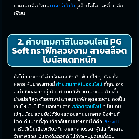
บาคาร่า เสือมังกร
บาคาร่าวัววัว
รูเล็ต ไฮโล และอื่นๆ อีก
เพียบ
2.
ค่ายเกมคาสิโนออนไลน์
PG
Soft กราฟิกสวยงาม สายสล็อต
โบนัสแตกหนัก
ยังไม่หมดเท่านี้ สำหรับสายนักเดิมพัน ที่ใช้ทุนน้อยทั้ง
หลาย หันมาฟังทางนี้
ค่ายเกมคาสิโนออนไลน์
ที่คุณ อาจ
จะกำลังมองหาอยู่ ด้วยตัวเกมที่พัฒนามาแบบ ก้าวล้ำ
นำสมัยที่สุด ด้วยภาพประกอบกราฟิกสุดสวยงาม คงเป็น
เกมไหนไปไม่ได้ นอกเสียจาก
สล็อตออนไลน์
ที่เป็นเกม
ใช้ทุนน้อย แถมยังได้รับผลตอบแทนมหาศาล ซึ่งค่ายที่
โดดเด่นมากที่สุด เกี่ยวกับเกมประเภทนี้ ก็คือ
PG soft
การันตีเป็นเสียงเดียวกัน จากเหล่าบรรดาผู้เล่นทั้งหลาย
ว่าภาพสวย เงินรางวัลออกดี ไม่ว่าจะหมุนสปินกี่รอบ