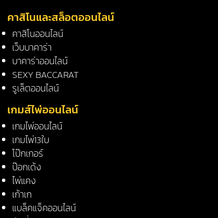
คาสิโนและสล็อตออนไลน์
คาสิโนออนไลน์
เว็บบาคาร่า
บาคาร่าออนไลน์
SEXY BACCARAT
รูเล็ตออนไลน์
เกมส์ไพ่ออนไลน์
เกมไพ่ออนไลน์
เกมไพ่13ใบ
โป๊กเกอร์
ป๊อกเด้ง
ไพ่แคง
เก้าเก
แบล็คแจ็คออนไลน์