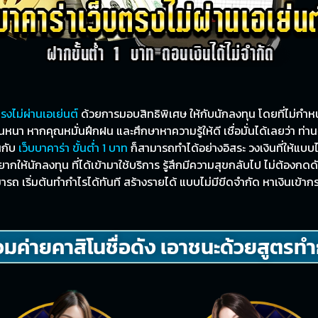
รงไม่ผ่านเอเย่นต์
ด้วยการมอบสิทธิพิเศษ ให้กับนักลงทุน โดยที่ไม่กำห
ทุนหนา หากคุณหมั่นฝึกฝน และศึกษาหาความรู้ให้ดี เชื่อมั่นได้เลยว่า 
นกับ
เว็บบาคาร่า ขั้นต่ำ 1 บาท
ก็สามารถทำได้อย่างอิสระ วงเงินที่ให้แบบไม
กให้นักลงทุน ที่ได้เข้ามาใช้บริการ รู้สึกมีความสุขกลับไป ไม่ต้องกดด
สามารถ เริ่มต้นทำกำไรได้ทันที สร้างรายได้ แบบไม่มีขีดจำกัด หาเงินเข้าก
มค่ายคาสิโนชื่อดัง เอาชนะด้วยสูตรท