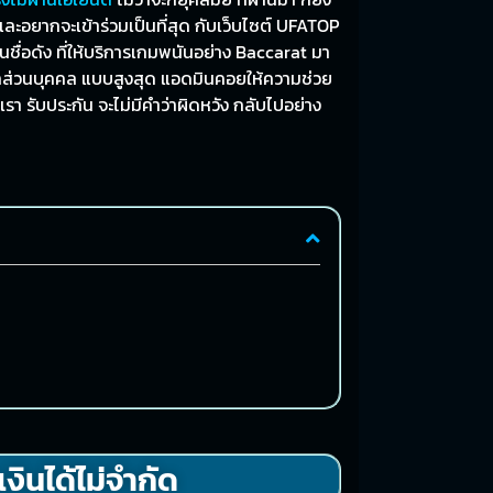
 และอยากจะเข้าร่วมเป็นที่สุด กับเว็บไซต์ UFATOP
ชื่อดัง ที่ให้บริการเกมพนันอย่าง
Baccarat
มา
อมูลส่วนบุคคล แบบสูงสุด แอดมินคอยให้ความช่วย
รา รับประกัน จะไม่มีคำว่าผิดหวัง กลับไปอย่าง
งินได้ไม่จำกัด