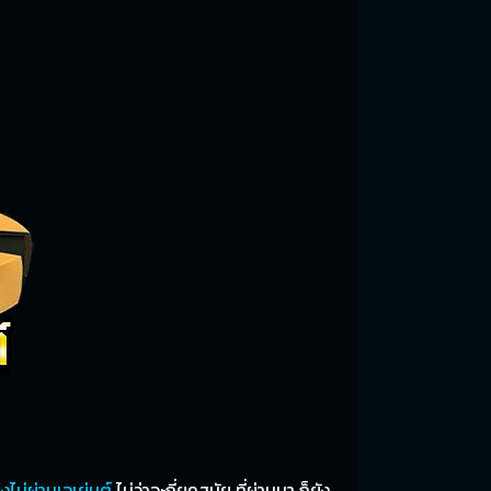
งไม่ผ่านเอเย่นต์
ไม่ว่าจะกี่ยุคสมัย ที่ผ่านมา ก็ยัง