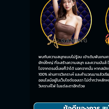
พบกับความสนุกแบบไม่รู้จบ เข้าเดิมพันเกมค
ยักษ์ใหญ่ ที่จะสร้างความสนุก และความมันส์ ใ
ไปจากตรงนี้เลยก็ว่าได้ นอกจากนั้น หากสมัครเป
100% ผ่านการวิเคราะห์ และคำนวณมาแล้วเรียบร
ออนไลน์อยู่ในเว็บไซต์ของเรา ไม่ต่ำกว่าหลักห
วิเคราะห์ไพ่ ในแต่ละตาอีกด้วย
ข้อดีของการ
สม