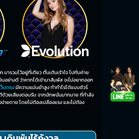
มารวมไว้อยู่ที่เดียว ตื่นเต้นเร้าใจ ไปกับค่าย
ป็นอย่างดี ว่าหากได้เข้ามาสัมผัส จะไม่อยากออก
เว็บตรง
มีความแม่นยำสูง ทำกำไรได้แบบชัวร์
นตีด้วยเสียงตอบรับ จากนักพนันมากมาย ที่กำลัง
่างง่ายดาย โดยไม่ต้องเปลืองแรง และไม่ต้อง
 เดิมพันไร้กังวล