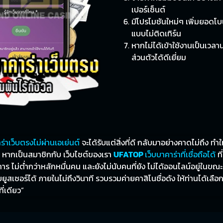
เปอร์เซ็นต์
มีโปรโมชันใหม่ๆ เพิ่มยอดโบ
แบบไม่ติดเทิร์น
หากไม่ได้เข้าใช้งานเป็นเวลา
ส่วนตัวได้ดีเยี่ยม
ร่าเว็บตรงไม่ผ่านเอเย่นต์
จะได้รับแต่สิ่งที่ดี กลับมาอย่างคาดไม่ถึง 
กง หากเป็นสมาชิกกับ เว็บไซต์ของเรา
UFATOP
เว็บบาคาร่าที่เชื่อถือได้
ที
ริการ ไม่ต่ำกว่าหลักหมื่นคน และยังไม่นับคนที่ยัง ไม่ได้ออนไลน์อยู่ในขณะ
ูสเซอร์ได้ ภายในไม่ถึงวินาที รวบรวมค่ายคาสิโนชื่อดัง ให้ท่านได้เลือกเ
่เดียว”