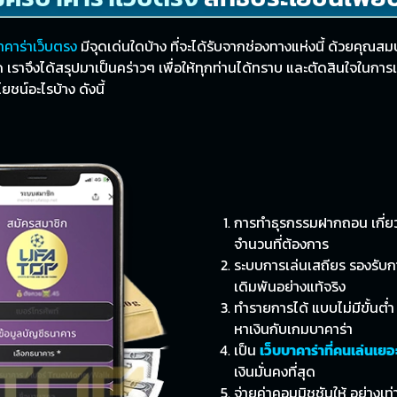
าคาร่าเว็บตรง
มีจุดเด่นใดบ้าง ที่จะได้รับจากช่องทางแห่งนี้ ด้วยคุณสม
มด เราจึงได้สรุปมาเป็นคร่าวๆ เพื่อให้ทุกท่านได้ทราบ และตัดสินใจในการ
โยชน์อะไรบ้าง ดังนี้
การทำธุรกรรมฝากถอน เกี่ย
จำนวนที่ต้องการ
ระบบการเล่นเสถียร รองรับการ
เดิมพันอย่างแท้จริง
ทำรายการได้ แบบไม่มีขั้นต่ำ 
หาเงินกับเกมบาคาร่า
เป็น
เว็บบาคาร่าที่คนเล่นเยอะ
เงินมั่นคงที่สุด
จ่ายค่าคอมมิชชันให้ อย่างเท่า