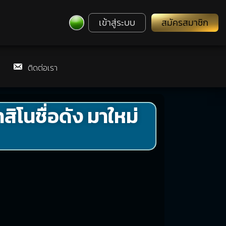
เข้าสู่ระบบ
สมัครสมาชิก
ติดต่อเรา
สิโนชื่อดัง มาใหม่