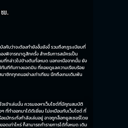
งคับว่าจะต้องทำยังงั้นยังงี้ รวมถึงกฎระเบียบที่
ด้ลองพิจารณาดูสักครั้ง สำหรับการสมัครเป็น
ามที่กล่าวไปข้างต้นทั้งหมด นอกเหนือจากนั้น ยัง
ได้ทันทีกับทางแอดมิน ที่คอยดูแลความเรียบร้อย
สมาชิกทุกคนอย่างเท่าเทียม นึกถึงเกมเดิมพัน
จเข้าเล่นนั้น ควรมองหาเว็บไซต์ที่มีคุณสมบัติ
ี่ทำออกมาได้ดีเยี่ยม ไม่เหมือนกับเว็บไซต์ ที่
รือแม้กระทั่งกำลังเล่นอยู่ อาจถูกล็อกยูสเซอร์โดย
ว่ายอดเท่าไหร่ ก็สามารถทำรายการได้ทั้งหมด เดิม