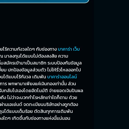
ดยไร้ความกังวลใดๆ กับช่องทาง
บาคาร่า เว็บ
คุณ มาลงทุนได้แบบไม่ต้องสงสัย ความ
เริ่มสมัครเข้ามาเป็นสมาชิก ระบบป้องกันข้อมูล
ี่ยม ปกป้องข้อมูลส่วนตัว ไม่ให้รั่วไหลออกไป
อนได้แบบไร้กังวล เดิมพัน
บาคาร่าออนไลน์
งการ พกพามาเพียงแค่เงินทองเท่านั้น ส่วน
้รับกลับไปเองโดยอัตโนมัติ จ่ายยอดเงินปันผล
วถึง ไม่ว่าจะบวกกำไรหลักเท่าใดก็ตาม ด้วย
ผ่านเอเย่นต์ จดทะเบียนบริษัทอย่างถูกต้อง
งทุนได้แบบเต็มร้อย ตัดสินทุกการเดิมพัน
กงใดๆ เกิดขึ้นกับช่องทางแห่งนี้แน่นอน