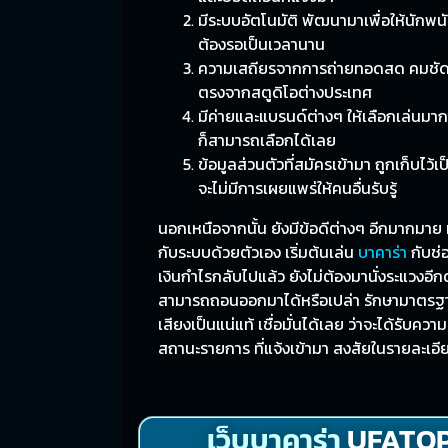
มีระบบอัตโนมัติ พัฒนามาเพื่อให้นักพนั
ต้องรอเป็นเวลานาน
ความเสถียรจากการถ่ายทอดสด คมชัด
ตรงจากสตูดิโอต่างประเทศ
มีค่ายและแบรนด์ต่างๆ ให้เลือกเล่นมา
ก็สามารถเลือกได้เลย
ข้อมูลส่วนตัวที่สมัครเข้ามา ถูกเก็บไว
จะไม่มีการเผยแพร่ให้คนอื่นรับรู้
นอกเหนือจากนั้น ยังมีข้อดีต่างๆ อีกมากมาย 
กับระบบด้วยตัวเอง เริ่มต้นเล่น
บาคาร่า
กับช่อ
เงินกำไรกลับไปแล้ว ยังไม่ต้องมานั่งระแวงอีกด้
สามารถถอนออกมาได้หรือเปล่า รักษามาตรฐานไว
เสียงเป็นแน่แท้ เชื่อมั่นได้เลย ว่าจะได้รับ
สถานะรายการ ที่แจ้งเข้ามา สงสัยในรายละเอ
เว็บบาคาร่า
UFATOP 