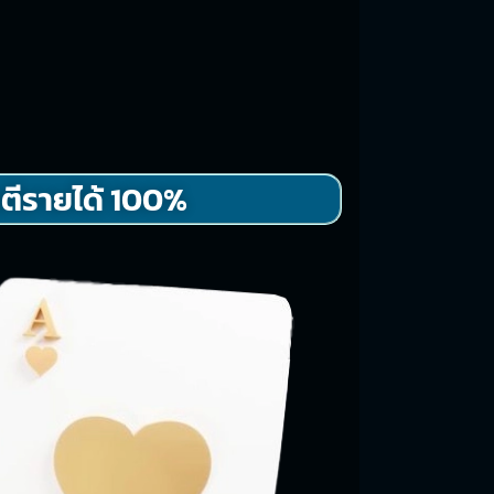
ันตีรายได้ 100%