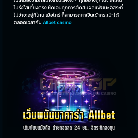
ไม่ให้มองว่ามีกลโกงแอบแฝงใดๆ ทุกอย่างถูกเปิดให้เห็น
โปร่งใสเที่ยงตรง ชัดเจนทุกการตัดสินผลแพ้ชนะ อิสระที่
ไม่ว่าจะอยู่ที่ไหน เมื่อไหร่ ก็สามารถหาเงินเข้ากระเป๋าได้
ตลอดเวลากับ
Allbet casino