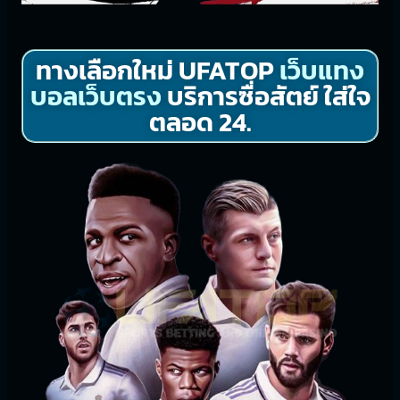
ทางเลือกใหม่ UFATOP
เว็บแทง
บอลเว็บตรง
บริการซื่อสัตย์ ใส่ใจ
ตลอด 24.