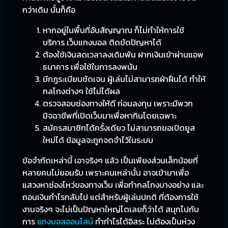
กว่าเดิม นั้นก็คือ
หากอยู่ในพื้นที่อับสัญญาณ ก็ไม่ทำให้การใช้
บริการ เว็บแทงบอล ติดขัดปัญหาได้
ต้องใช้เงินสดเวลาลงเดิมพัน ฝากเงินเข้าผ่านแอพ
ธนาคาร เพื่อใช้ในการลงพนัน
มีกฎระเบียบชัดเจน ผู้เล่นไม่สามารถฝ่าฝืนได้ ทำให้
กลโกงต่างๆ ใช้ไม่ได้ผล
ตรวจสอบช่องทางให้ดี ก่อนลงทุน เพราะมีพวก
มิจฉาชีพที่เปิดเว็บมาเพื่อหากินโดยเฉพาะ
สมัครสมาชิกได้ครั้งเดียว ไม่สามารถขอเปิดยูส
ใหม่ได้ ข้อมูลจะถูกจดจำไว้ในระบบ
ข้อจำกัดเหล่านี้ เอาจริงๆ แล้ว เป็นเพียงส่วนเล็กน้อยที่
หลายคนไม่ยอมรับ เพราะคนเหล่านั้น อาจเข้ามาเพื่อ
แสวงหาช่องโหว่ของทางเว็บ เพื่อทำกลโกงบางอย่าง และ
ถอนเงินกำไรกลับไป แต่สำหรับผู้เล่นปกติ ที่ต้องการใช้
งานจริงๆ จะไม่เป็นปัญหาใหญ่โตเลยก็ว่าได้ สนุกไปกับ
การ
แทงบอลออนไลน์
ทำกำไรได้อิสระ ไม่ต้องเป็นห่วง