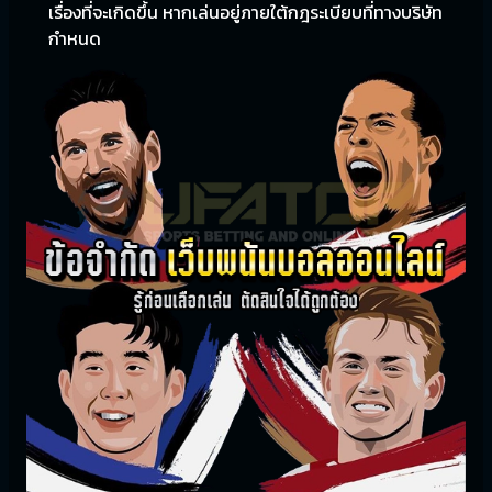
เรื่องที่จะเกิดขึ้น หากเล่นอยู่ภายใต้กฎระเบียบที่ทางบริษัท
กำหนด