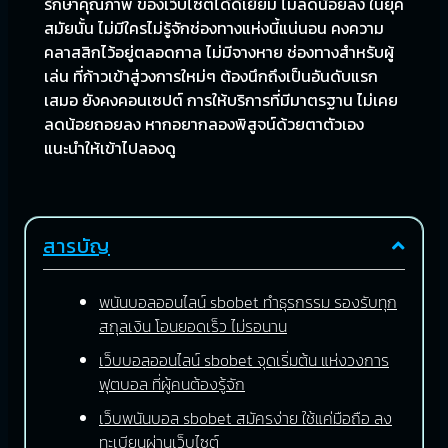
รักษาคุณภาพ ของเว็บไซต์ได้ดีเยี่ยม ไม่ลดน้อยลง ในยุค
สมัยนั้น ไม่มีใครไม่รู้จักช่องทางแห่งนี้แน่นอน คงความ
คลาสสิกไว้อยู่ตลอดกาล ไม่มีจางหาย ช่องทางสำหรับผู้
เล่น ที่ก้าวเข้าสู่วงการใหม่ๆ ต้องนึกถึงเป็นอันดับแรก
เสมอ ยังคงคอนเซปต์ การให้บริการที่มีมาตรฐาน ไม่เคย
ลดน้อยถอยลง หากอยากลองพิสูจน์ด้วยตาตัวเอง
แนะนำให้เข้าไปลองดู
สารบัญ
พนันบอลออนไลน์ sbobet ทำธุรกรรม รองรับทุก
สกุลเงิน โอนยอดเร็ว ไม่รอนาน
เว็บบอลออนไลน์ sbobet จุดเริ่มต้น แห่งวงการ
ฟุตบอล ที่ผู้คนต้องรู้จัก
เว็บพนันบอล sbobet สมัครง่าย ใช้แค่มือถือ ลง
ทะเบียนผ่านเว็บไซต์