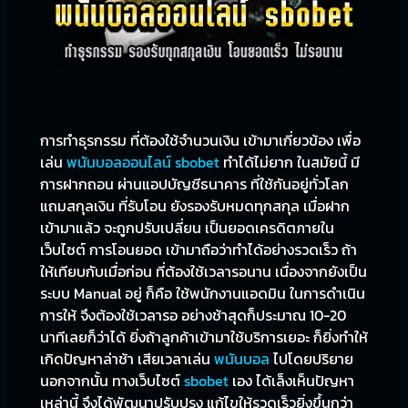
การทำธุรกรรม ที่ต้องใช้จำนวนเงิน เข้ามาเกี่ยวข้อง เพื่อ
เล่น
พนันบอลออนไลน์ sbobet
ทำได้ไม่ยาก ในสมัยนี้ มี
การฝากถอน ผ่านแอปบัญชีธนาคาร ที่ใช้กันอยู่ทั่วโลก
แถมสกุลเงิน ที่รับโอน ยังรองรับหมดทุกสกุล เมื่อฝาก
เข้ามาแล้ว จะถูกปรับเปลี่ยน เป็นยอดเครดิตภายใน
เว็บไซต์ การโอนยอด เข้ามาถือว่าทำได้อย่างรวดเร็ว ถ้า
ให้เทียบกับเมื่อก่อน ที่ต้องใช้เวลารอนาน เนื่องจากยังเป็น
ระบบ Manual อยู่ ก็คือ ใช้พนักงานแอดมิน ในการดำเนิน
การให้ จึงต้องใช้เวลารอ อย่างช้าสุดก็ประมาณ 10-20
นาทีเลยก็ว่าได้ ยิ่งถ้าลูกค้าเข้ามาใช้บริการเยอะ ก็ยิ่งทำให้
เกิดปัญหาล่าช้า เสียเวลาเล่น
พนันบอล
ไปโดยปริยาย
นอกจากนั้น ทางเว็บไซต์
sbobet
เอง ได้เล็งเห็นปัญหา
เหล่านี้ จึงได้พัฒนาปรับปรุง แก้ไขให้รวดเร็วยิ่งขึ้นกว่า