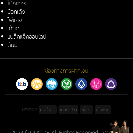
โป๊กเกอร์
ป๊อกเด้ง
ไพ่แคง
เก้าเก
แบล็คแจ็คออนไลน์
ดัมมี่
ช่องทางการฝากเงิน
UFATOP
คาสิโนสด
เกมยิงปลา
สล็อต
เว็บพนัน
2023 © UFATOP. All Rights Reserved. | Version: