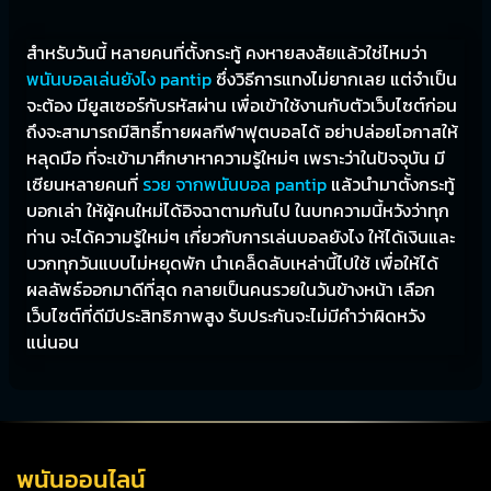
สำหรับวันนี้ หลายคนที่ตั้งกระทู้ คงหายสงสัยแล้วใช่ไหมว่า
พนันบอลเล่นยังไง pantip
ซึ่งวิธีการแทงไม่ยากเลย แต่จำเป็น
จะต้อง มียูสเซอร์กับรหัสผ่าน เพื่อเข้าใช้งานกับตัวเว็บไซต์ก่อน
ถึงจะสามารถมีสิทธิ์ทายผลกีฬาฟุตบอลได้ อย่าปล่อยโอกาสให้
หลุดมือ ที่จะเข้ามาศึกษาหาความรู้ใหม่ๆ เพราะว่าในปัจจุบัน มี
เซียนหลายคนที่
รวย จากพนันบอล pantip
แล้วนำมาตั้งกระทู้
บอกเล่า ให้ผู้คนใหม่ได้อิจฉาตามกันไป ในบทความนี้หวังว่าทุก
ท่าน จะได้ความรู้ใหม่ๆ เกี่ยวกับการเล่นบอลยังไง ให้ได้เงินและ
บวกทุกวันแบบไม่หยุดพัก นำเคล็ดลับเหล่านี้ไปใช้ เพื่อให้ได้
ผลลัพธ์ออกมาดีที่สุด กลายเป็นคนรวยในวันข้างหน้า เลือก
เว็บไซต์ที่ดีมีประสิทธิภาพสูง รับประกันจะไม่มีคำว่าผิดหวัง
แน่นอน
พนันออนไลน์