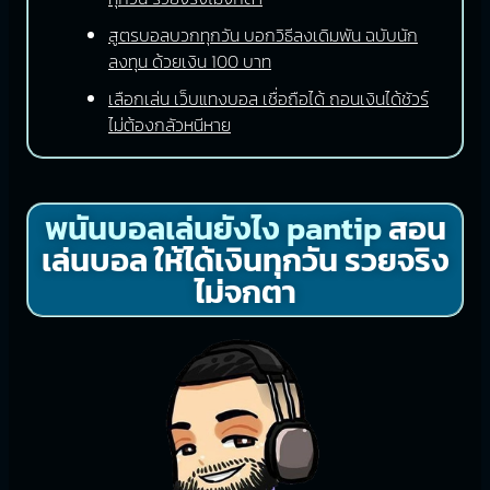
สูตรบอลบวกทุกวัน บอกวิธีลงเดิมพัน ฉบับนัก
ลงทุน ด้วยเงิน 100 บาท
เลือกเล่น เว็บแทงบอล เชื่อถือได้ ถอนเงินได้ชัวร์
ไม่ต้องกลัวหนีหาย
พนันบอลเล่นยังไง pantip
สอน
เล่นบอล ให้ได้เงินทุกวัน รวยจริง
ไม่จกตา