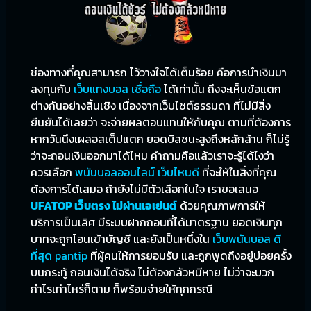
ช่องทางที่คุณสามารถ ไว้วางใจได้เต็มร้อย คือการนำเงินมา
ลงทุนกับ
เว็บแทงบอล เชื่อถือ
ได้เท่านั้น ถึงจะเห็นข้อแตก
ต่างกันอย่างสิ้นเชิง เนื่องจากเว็บไซต์ธรรมดา ที่ไม่มีสิ่ง
ยืนยันได้เลยว่า จะจ่ายผลตอบแทนให้กับคุณ ตามที่ต้องการ
หากวันนึงเผลอสเต็ปแตก ยอดบิลชนะสูงถึงหลักล้าน ก็ไม่รู้
ว่าจะถอนเงินออกมาได้ไหม คำถามคือแล้วเราจะรู้ได้ไงว่า
ควรเลือก
พนันบอลออนไลน์ เว็บไหนดี
ที่จะให้ในสิ่งที่คุณ
ต้องการได้เสมอ ถ้ายังไม่มีตัวเลือกในใจ เราขอเสนอ
UFATOP เว็บตรง ไม่ผ่านเอเย่นต์
ด้วยคุณภาพการให้
บริการเป็นเลิศ มีระบบฝากถอนที่ได้มาตรฐาน ยอดเงินทุก
บาทจะถูกโอนเข้าบัญชี และยังเป็นหนึ่งใน
เว็บพนันบอล ดี
ที่สุด pantip
ที่ผู้คนให้การยอมรับ และถูกพูดถึงอยู่บ่อยครั้ง
บนกระทู้ ถอนเงินได้จริง ไม่ต้องกลัวหนีหาย ไม่ว่าจะบวก
กำไรเท่าไหร่ก็ตาม ก็พร้อมจ่ายให้ทุกกรณี