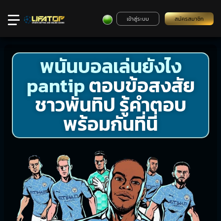
เข้าสู่ระบบ
สมัครสมาชิก
พนันบอลเล่นยังไง
pantip
ตอบข้อสงสัย
ชาวพันทิป รู้คำตอบ
พร้อมกันที่นี่