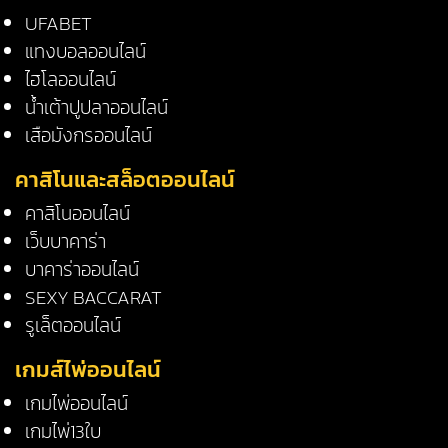
UFABET
แทงบอลออนไลน์
ไฮโลออนไลน์
น้ำเต้าปูปลาออนไลน์
เสือมังกรออนไลน์
คาสิโนและสล็อตออนไลน์
คาสิโนออนไลน์
เว็บบาคาร่า
บาคาร่าออนไลน์
SEXY BACCARAT
รูเล็ตออนไลน์
เกมส์ไพ่ออนไลน์
เกมไพ่ออนไลน์
เกมไพ่13ใบ