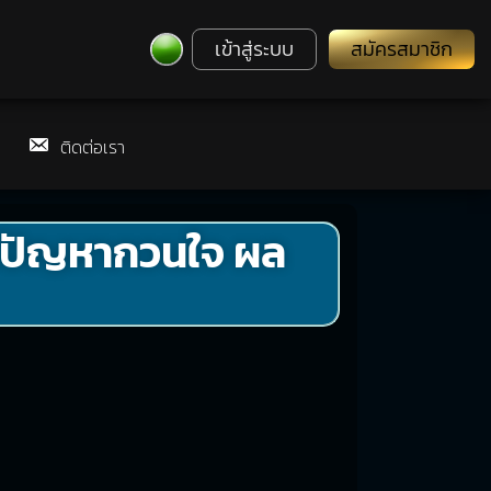
เข้าสู่ระบบ
สมัครสมาชิก
ติดต่อเรา
ไร้ปัญหากวนใจ ผล