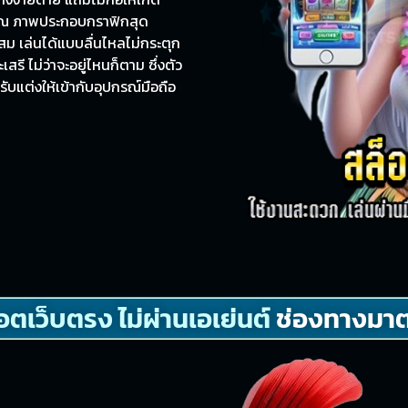
งคุณ ภาพประกอบกราฟิกสุด
สม เล่นได้แบบลื่นไหลไม่กระตุก
สรี ไม่ว่าจะอยู่ไหนก็ตาม ซึ่งตัว
รับแต่งให้เข้ากับอุปกรณ์มือถือ
อตเว็บตรง ไม่ผ่านเอเย่นต์
ช่องทางมาตรฐ