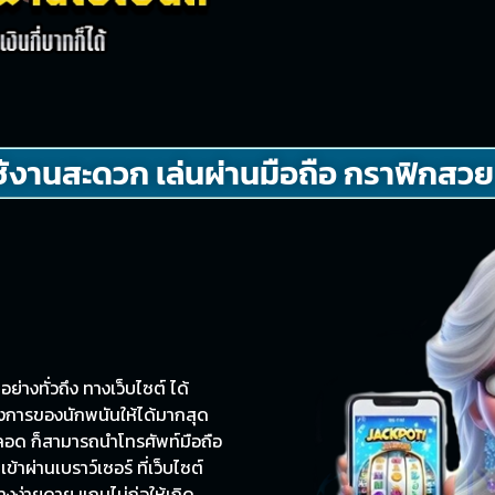
ช้งานสะดวก เล่นผ่านมือถือ กราฟิกสวย 
นอย่างทั่วถึง ทางเว็บไซต์ ได้
งการของนักพนันให้ได้มากสุด
่ตลอด ก็สามารถนำโทรศัพท์มือถือ
ข้าผ่านเบราว์เซอร์ ที่เว็บไซต์
่างง่ายดาย แถมไม่ก่อให้เกิด