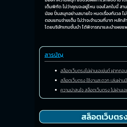
เต็มพิกัด ไม่ว่าคุณจะอยู่ไหน ของโลกใบนี้ สา
น้อย ปั่นสนุกอย่างสบายใจ หมดเรื่องกังวล ไม่ต
ตอบแทนจ่ายเต็ม ไม่ว่าจะจำนวนกี่บาท หลักล
โดยบริษัทเกมชั้นนำ ได้พิจารณาและนำเผยแพร่
สารบัญ
สล็อตเว็บตรงไม่ผ่านเอเย่นต์ ฝากถอน ไม่
สล็อตเว็บตรง ใช้งานสะดวก เล่นผ่านมื
ความน่าสนใจ สล็อตเว็บตรง ไม่ผ่านเอเย
สล็อตเว็บตรงไ