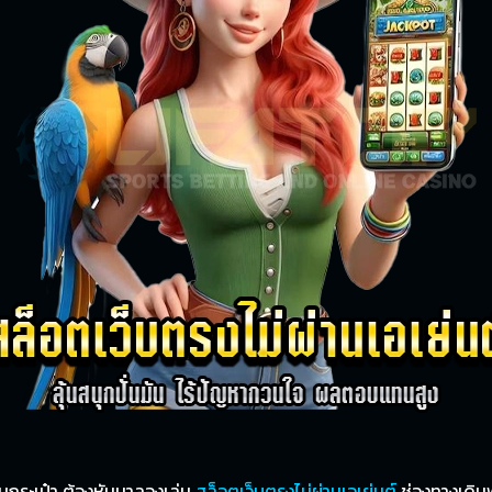
กระเป๋า ต้องหันมาลองเล่น
สล็อตเว็บตรงไม่ผ่านเอเย่นต์
ช่องทางเดิมพ