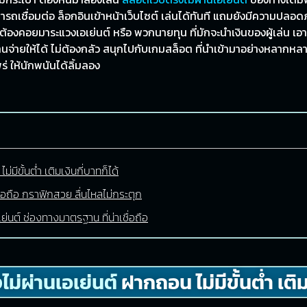
มารถเชื่อมต่อ ล็อกอินเข้าหน้าเว็บไซต์ เล่นได้ทันที แถมยังมีความปลอดภ
้องคอยมาระแวงเอเย่นต์ หรือ พวกนายทุน ที่มักจะนำเงินของผู้เล่น เอาเข้
้านจ่ายให้ได้ ไม่ต้องกลัว สนุกไปกับเกมสล็อต ที่นำเข้ามาอย่างหลา
 ให้นักพนันได้ลิ้มลอง
มีขั้นต่ำ เติมเงินกี่บาทก็ได้
อถือ กราฟิกสวย ลื่นไหลไม่กระตุก
่นต์ ช่องทางมาตรฐาน ที่น่าเชื่อถือ
ม่ผ่านเอเย่นต์
ฝากถอน ไม่มีขั้นต่ำ เติม