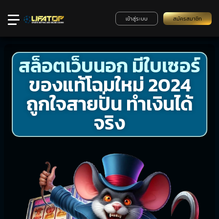
เข้าสู่ระบบ
สมัครสมาชิก
สล็อตเว็บนอก มีใบเซอร์
ของแท้โฉมใหม่ 2024
ถูกใจสายปั่น ทำเงินได้
จริง