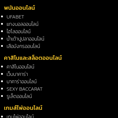
พนันออนไลน์
UFABET
แทงบอลออนไลน์
ไฮโลออนไลน์
น้ำเต้าปูปลาออนไลน์
เสือมังกรออนไลน์
คาสิโนและสล็อตออนไลน์
คาสิโนออนไลน์
เว็บบาคาร่า
บาคาร่าออนไลน์
SEXY BACCARAT
รูเล็ตออนไลน์
เกมส์ไพ่ออนไลน์
เกมไพ่ออนไลน์