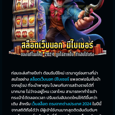
ก่อนจะส่งท้ายปีเก่า ต้อนรับปีใหม่ เรามาดูช่องทางที่น่า
สนใจอย่าง
สล็อตเว็บนอก มีใบเซอร์
แพลตฟอร์มชั้นนำ
จากยุโรป ที่จะนำพาคุณ ไปพบกับการสร้างรายได้ที่
มากมาย ไม่ว่าจะอยู่ไหน เวลาไหน สามารถหากำไรเข้า
กระเป๋าได้ตลอดเวลา ปรับแต่งอัปเดตใหม่ให้ดีขึ้นกว่า
เดิม สำหรับ
เว็บสล็อต ตรงจากต่างประเทศ 2024
ในปีนี้
จากสถิติถือได้ว่า มีผู้เข้าใช้งานมากสุดติดอันดับต้นๆ