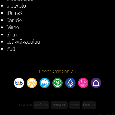
เกมไพ่13ใบ
โป๊กเกอร์
ป๊อกเด้ง
ไพ่แคง
เก้าเก
แบล็คแจ็คออนไลน์
ดัมมี่
ช่องทางการฝากเงิน
UFATOP
คาสิโนสด
เกมยิงปลา
สล็อต
เว็บพนัน