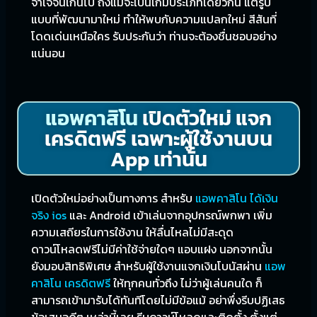
จำเจจนเกินไป ถึงแม้จะเป็นเกมประเภทเดียวกัน แต่รูป
แบบที่พัฒนามาใหม่ ทำให้พบกับความแปลกใหม่ สีสันที่
โดดเด่นเหนือใคร รับประกันว่า ท่านจะต้องชื่นชอบอย่าง
แน่นอน
แอพคาสิโน
เปิดตัวใหม่ แจก
เครดิตฟรี เฉพาะผู้ใช้งานบน
App เท่านั้น
เปิดตัวใหม่อย่างเป็นทางการ สำหรับ
แอพคาสิโน ได้เงิน
จริง ios
และ Android เข้าเล่นจากอุปกรณ์พกพา เพิ่ม
ความเสถียรในการใช้งาน ให้ลื่นไหลไม่มีสะดุด
ดาวน์โหลดฟรีไม่มีค่าใช้จ่ายใดๆ แอบแฝง นอกจากนั้น
ยังมอบสิทธิพิเศษ สำหรับผู้ใช้งานแจกเงินโบนัสผ่าน
แอพ
คาสิโน เครดิตฟรี
ให้ทุกคนทั่วถึง ไม่ว่าผู้เล่นคนใด ก็
สามารถเข้ามารับได้ทันทีโดยไม่มีข้อแม้ อย่าพึ่งรีบปฏิเสธ