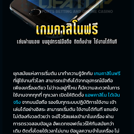
ยุคสมัยแห่งการเริ่มต้น มาทำความรู้จักกับ
เกมคาสิโนฟรี
ที่ผู้ใช้งานทั่วโลก สามารถเข้าถึงได้จากอุปกรณ์มือถือ
เพียงเครื่องเดียว ไม่ว่าจะอยู่ที่ไหน ก็มีความสะดวกในการ
ใช้งานจากทุกที่ ทุกเวลา เปิดให้ติดตั้ง
แอพคาสิโน ได้เงิน
จริง
จากบนมือถือ รองรับทุกระบบปฏิบัติการใช้งาน เข้า
เล่นได้อย่างอิสระ สามารถเริ่มต้น ใช้งานได้ทันที แถมยัง
ไม่ต้องกังวลด้วยว่า จะมีไวรัสแฝงเข้ามาในเครื่อง ผ่าน
การตรวจสอบข้อมูล อัพเดทซอฟต์แวร์ให้ทันสมัยกว่า
เดิม ติดตั้งโดยใช้เวลาไม่นาน ข้อมูลความจำในเครื่อง ไม่