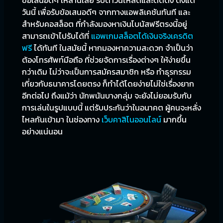
ข้อเสนอดีๆ เหล่านี้เลย รีบดาวน์โหลดและติดตั้ง ตั้งแต่
วันนี้ เพื่อรับข้อเสนอดีๆ จากทางแอพลิเคชันทันที และ
สำหรับคอสล็อต ที่กำลังมองหาเงินโบนัสฟรีตรงนี้อยู่
สามารถเข้าไปรับได้ที่
แอพเกมสล็อตได้เงินจริงเครดิต
ฟรี
ได้ทันที ในสมัยนี้ หากมองหาความสะดวก จำเป็นว่า
ต้องโทรศัพท์มือถือ ที่ช่วยจัดการเรื่องต่างๆ ให้ง่ายขึ้น
กว่าเดิม ไม่ว่าจะเป็นการสมัครสมาชิก หรือ ทำธุรกรรม
เกี่ยวกับธนาคารโดยตรง ก็ทำได้โดยง่ายไม่ใช่เรื่องยาก
อีกต่อไป ถึงแม้ว่า นักพนันบางกลุ่ม จะยังไม่ยอมรับกับ
การเล่นในรูปแบบนี้ แต่รับประกันว่าในอนาคต ผู้คนจะหลั่ง
ไหลกันเข้ามา ในช่องทาง
เว็บคาสิโนออนไลน์
มากขึ้น
อย่างแน่นอน