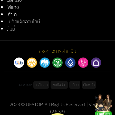
ป๊อกเด้ง
ไพ่แคง
เก้าเก
แบล็คแจ็คออนไลน์
ดัมมี่
ช่องทางการฝากเงิน
UFATOP
คาสิโนสด
เกมยิงปลา
สล็อต
เว็บพนัน
2023 © UFATOP. All Rights Reserved. | Version:
(2.6.33)