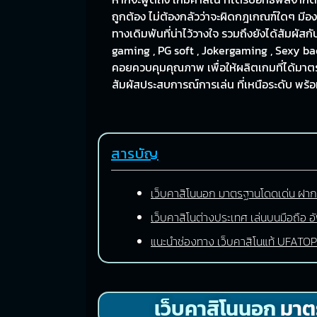
ถูกต้อง ไม่ต้องกลัวว่าจะผิดกฎเกณฑ์ใดๆ มีอ
ทางเดิมพันที่น่าไว้วางใจ รวมถึงยังได้สัมผั
gaming , PG soft , Jokergaming , Sexy bacc
คอยควบคุมคุณภาพ เพื่อให้ผลิตเกมที่ได้มาตร
สัมผัสประสบการณ์การเล่น ที่เหนือระดับ พร้อม
สารบัญ
เว็บคาสิโนนอก มาตรฐานโดดเด่น ฝากถ
เว็บคาสิโนต่างประเทศ เล่นบนมือถือ อั
แนะนำช่องทาง เว็บคาสิโนแท้ UFATOP 
เว็บคาสิโนนอก
มาตร