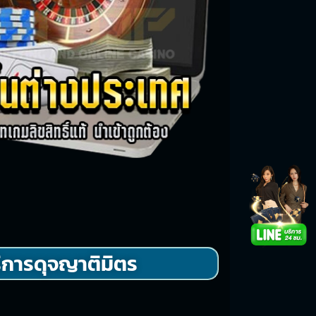
ิการดุจญาติมิตร