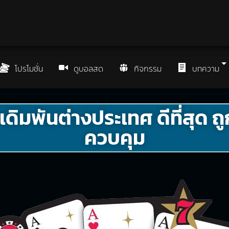
โปรโมชั่น
ดูบอลสด
กิจกรรม
บทความ
ดิมพันต่างประเทศ ดีที่สุด 
ควบคุม