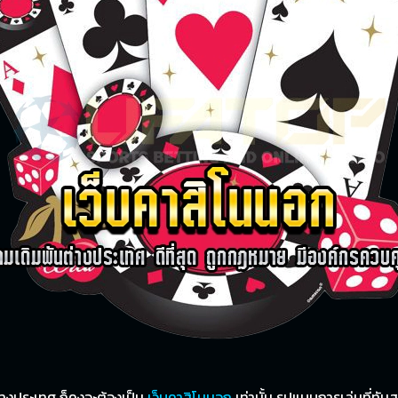
ต่างประเทศ ก็คงจะต้องเป็น
เว็บคาสิโนนอก
เท่านั้น รูปแบบการเล่นที่ทันส