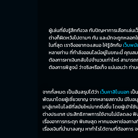
ผู้เล่นที่ยังรู้สึกกังวล กับปัญหาการเลือกเล่นเ
ต่างก็ผิดหวังไปตามๆ กัน และมักจะถูกหลอกให้
ในที่สุด เราจึงอยากจะเสนอ ให้รู้จักกับ
เว็บพนั
หลายท่าน ที่กำลังออนไลน์อยู่ในขณะนี้ คุณส
ต้องการหาเงินกลับไปจำนวนเท่าไหร่ สามารถทำ
ต้องการพิสูจน์ ว่าจริงหรือเท็จ แน่นอนว่า ท่
จากทั้งหมด เป็นอันสรุปได้ว่า
เว็บคาสิโนนอก
เป็น
พัฒนาโดยผู้เชี่ยวชาญ จากหลายสถาบัน มีใบอนุญา
มาสู่เทคโนโลยีที่สมัยใหม่มากยิ่งขึ้น โดยผู้เข้าใ
ต่างประเทศ ประสิทธิภาพการใช้งานไม่มีลดลง ฟังก์
เรื่องอาการกระตุก พิเศษสุด หากมองหาช่องทางที่
เรื่องเงินที่นำมาลงทุน หากำไรได้ตามที่ต้องการ