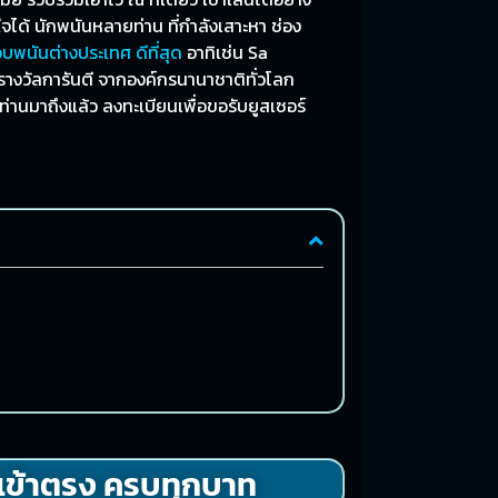
ใจได้ นักพนันหลายท่าน ที่กำลังเสาะหา ช่อง
ว็บพนันต่างประเทศ ดีที่สุด
อาทิเช่น Sa
บรางวัลการันตี จากองค์กรนานาชาติทั่วโลก
่านมาถึงแล้ว ลงทะเบียนเพื่อขอรับยูสเซอร์
เข้าตรง ครบทุกบาท