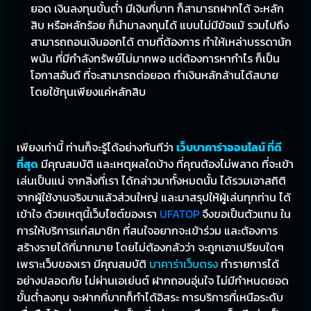
ยอด เงินลงทุนขั้นต่ำ มีเงินกี่บาท ก็สามารถฝากได้ จะหลัก
สิบ หรือหลักร้อย ก็นำมาลงทุนได้ แบบไม่มีข้อแม้ รวมไปถึง
สามารถถอนเงินออกได้ ตามที่ต้องการ ทำให้เหล่าบรรดานัก
พนัน ที่มีกำลังทรัพย์ไม่มากพอ แต่ต้องการหากำไร ก็เป็น
โอกาสอันดี ที่จะสามารถต่อยอด ทำเงินหลักล้านได้สบาย
โดยใช้ทุนเพียงแค่หลักสิบ
เพียงเท่านี้ ท่านก็จะรู้ได้อย่างทันทีว่า
เว็บบาคาร่าออนไลน์ ที่ดี
ที่สุด
มีคุณสมบัติ และเหตุผลใดบ้าง ที่คุณต้องไม่พลาด ที่จะเข้า
เล่นเป็นแน่ จากสิ่งที่เรา ได้กล่าวมาทั้งหมดนั้น ได้รวมเอาสถิติ
จากผู้ใช้งานจริงมาแล้วส่วนใหญ่ และมาสรุปให้ผู้เล่นทุกท่าน ได้
เข้าใจ ด้วยเหตุนี้เว็บไซต์ของเรา
UFATOP
จึงขอเป็นตัวแทน ใน
การให้บริการแก่สมาชิก ที่สนใจอยากจะเข้าร่วม และต้องการ
สร้างรายได้ที่มากมาย โดยไม่ต้องกลัวว่า จะถูกเอาเปรียบใดๆ
เพราะเว็บของเรา มีคุณสมบัติ
บาคาร่าเว็บตรง
ทำรายการได้
อย่างปลอดภัย ไม่ผ่านเอเย่นต์ ฝากถอนอุ่นใจ ไม่มีกำหนดยอด
ขั้นต่ำลงทุน จะฝากกี่บาทก็ทำได้อิสระ การบริการที่เหนือระดับ