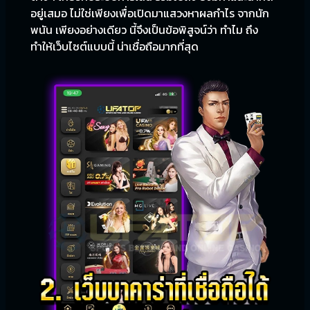
อยู่เสมอ ไม่ใช่เพียงเพื่อเปิดมาแสวงหาผลกำไร จากนัก
พนัน เพียงอย่างเดียว นี้จึงเป็นข้อพิสูจน์ว่า ทำไม ถึง
ทำให้เว็บไซต์แบบนี้ น่าเชื่อถือมากที่สุด