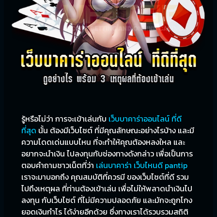
รู้หรือไม่ว่า การจะเข้าเล่นกับ
เว็บบาคาร่าออนไลน์ ที่ดี
ที่สุด
นั้น ต้องมีเว็บไซต์ ที่มีคุณลักษณะอย่างไรบ้าง และมี
ความโดดเด่นแบบไหน ที่จะทำให้คุณต้องหลงใหล และ
อยากจะนำเงิน ไปลงทุนกับช่องทางดังกล่าว เพื่อเป็นการ
ตอบคำถามชาวเน็ตที่ว่า
เล่นบาคาร่า เว็บไหนดี pantip
เราจะมาบอกถึง คุณสมบัติที่ควรมี ของเว็บไซต์ที่ดี รวม
ไปถึงเหตุผล ที่ท่านต้องเข้าเล่น เพื่อไม่ให้พลาดนำเงินไป
ลงทุน กับเว็บไซต์ ที่ไม่มีความปลอดภัย และมักจะถูกโกง
ยอดเงินกำไร ได้ง่ายอีกด้วย ซึ่งทางเราได้รวบรวมสถิติ