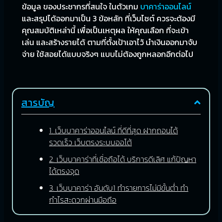
ข้อมูล ของประชากรที่สนใจ ในตัวเกม
บาคาร่าออนไลน์
และสรุปได้ออกมาเป็น 3 ข้อหลัก ที่เว็บไซต์ ควรจะต้องมี
คุณสมบัติเหล่านี้ เพื่อเป็นเหตุผล ให้คุณเลือก ที่จะเข้า
เล่น และสร้างรายได้ ตามที่ตั้งเป้าเอาไว้ นำเงินออกมาจับ
จ่าย ใช้สอยได้แบบจริงๆ แบบไม่ต้องถูกหลอกอีกต่อไป
สารบัญ
1. เว็บบาคาร่าออนไลน์ ที่ดีที่สุด ฝากถอนได้
รวดเร็ว เว็บตรงระบบออโต้
2. เว็บบาคาร่าที่เชื่อถือได้ บริการดีเลิศ แก้ปัญหา
ได้ตรงจุด
3. เว็บบาคาร่า อันดับ1 ทำรายการไม่มีขั้นต่ำ ทำ
กำไรสะดวกผ่านมือถือ