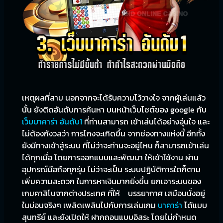
เหตุผลที่สาม นอกจากจะได้รับความไว้วางใจ จากผู้เล่นแล้ว
นั้น ยังติดอันดับการค้นหา บนหน้าเว็บไซต์ของ google กับ
เว็บบาคาร่า อันดับ1
ที่ท่านสามารถ เข้าเล่นได้อย่างอุ่นใจ และ
ไม่ต้องกังวลว่า การโกงจะเกิดขึ้น จากช่องทางแห่งนี้ อีกทั้ง
ยังมีทางเข้าสู่ระบบ ที่ไม่ว่าจะท่านจะอยู่ไหน ก็สามารถเข้าเล่น
ได้ทุกเมื่อ โดยการออกแบบและพัฒนา ให้เข้าใช้งาน ผ่าน
อุปกรณ์มือถือทุกรุ่น ไม่ว่าจะเป็น ระบบปฏิบัติการใดก็ตาม
เพิ่มความสะดวก ในการหาเงินมากยิ่งขึ้น ยกเอาระบบของ
เกมคาสิโนจากต่างประเทศ ที่ให้ บรรยากาศ เสมือนนั่งอยู่
ในบ่อนจริงๆ เพลิดเพลินไปกับการเล่นเกม
บาคาร่า
ได้แบบ
สุนทรีย์ และยังเปิดให้ ฝากถอนแบบอิสระ โดยไม่กำหนด