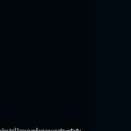
น์เหล่านี้ โดยบางครั้งอาจจะมองข้ามหรือลืม