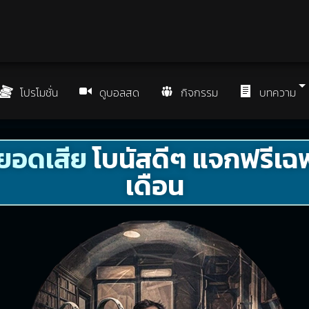
โปรโมชั่น
ดูบอลสด
กิจกรรม
บทความ
นยอดเสีย
โบนัสดีๆ แจกฟรีเฉพา
เดือน