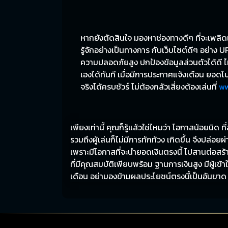
หากยังตัดสินใจ มองหาช่องทางดีๆ ที่จะเพลิ
รู้จักอย่างเป็นทางการ กับเว็บไซต์ดีๆ อย่าง
ความปลอดภัยสูง ปกป้องข้อมูลส่วนตัวได้ดี 
เองได้ทันที เมื่อมีการประกาศแจ้งเตือน ยอดโบน
จริงได้ครบชัวร์ ไม่ต้องกลัวเสี่ยงต้องเล่นที่
ww
เพียงเท่านี้ คุณก็รู้แล้วใช่ไหมว่า โอกาสน้อยนิด 
รวมถึงผู้เล่นก็ไม่มีการทักท้วง เกิดขึ้น จึงปล่อย
เพราะมีโอกาสที่จะนำยอดเงินตรงนี้ ไปสานต่อสร้าง
ที่มีคุณสมบัติเพียบพร้อม ฐานการเงินสูง มีผู้เข
เดือน อย่ามองข้ามผลประโยชน์ตรงนี้เป็นอันขาด ไ