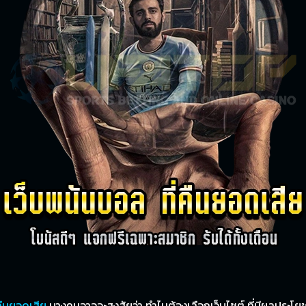
คืนยอดเสีย
บางคนอาจจะสงสัยว่า ทำไมต้องเลือกเว็บไซต์ ที่มีผลประโยช