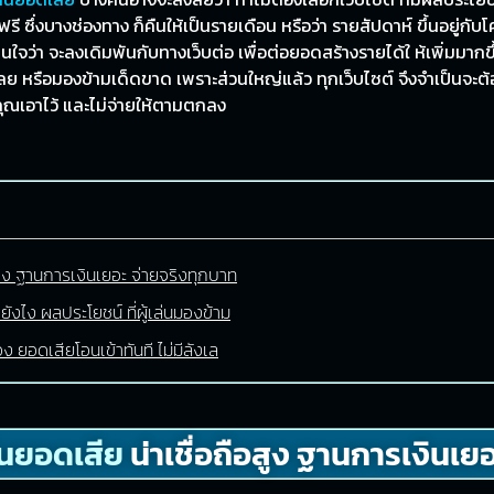
ห้ฟรี ซึ่งบางช่องทาง ก็คืนให้เป็นรายเดือน หรือว่า รายสัปดาห์ ขึ้นอยู่ก
ดสินใจว่า จะลงเดิมพันกับทางเว็บต่อ เพื่อต่อยอดสร้างรายได้ใ ห้เพิ่มมา
้ามละเลย หรือมองข้ามเด็ดขาด เพราะส่วนใหญ่แล้ว ทุกเว็บไซต์ จึงจำเป็นจะต
ุณเอาไว้ และไม่จ่ายให้ตามตกลง
อสูง ฐานการเงินเยอะ จ่ายจริงทุกบาท
ังไง ผลประโยชน์ ที่ผู้เล่นมองข้าม
ยอดเสียโอนเข้าทันที ไม่มีลังเล
ืนยอดเสีย
น่าเชื่อถือสูง ฐานการเงินเย