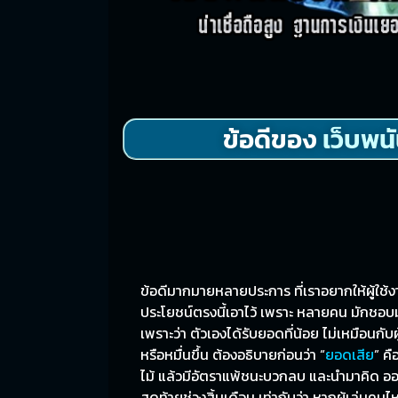
ข้อดีของ
เว็บพน
ข้อดีมากมายหลายประการ ที่เราอยากให้ผู้ใช้
ประโยชน์ตรงนี้เอาไว้ เพราะ หลายคน มักชอบ
เพราะว่า ตัวเองได้รับยอดที่น้อย ไม่เหมือนกับผ
หรือหมื่นขึ้น ต้องอธิบายก่อนว่า “
ยอดเสีย
” ค
ไม้ แล้วมีอัตราแพ้ชนะบวกลบ และนำมาคิด ออ
สุดท้ายช่วงสิ้นเดือน เท่ากับว่า หากผู้เล่นคน