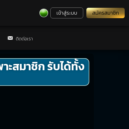
เข้าสู่ระบบ
สมัครสมาชิก
ติดต่อเรา
ะสมาชิก รับได้ทั้ง