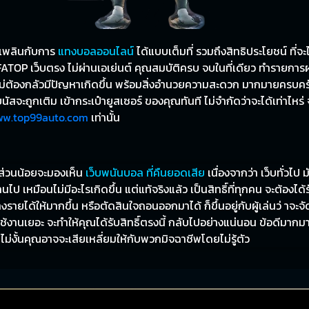
ดเพลินกับการ
แทงบอลออนไลน์
ได้แบบเต็มที่ รวมถึงสิทธิประโยชน์ ที
 UFATOP เว็บตรง ไม่ผ่านเอเย่นต์ คุณสมบัติครบ จบในที่เดียว ทำรายการ
ไม่ต้องกลัวมีปัญหาเกิดขึ้น พร้อมสิ่งอำนวยความสะดวก มากมายครบครั
ัสจะถูกเติม เข้ากระเป๋ายูสเซอร์ ของคุณทันที ไม่จำกัดว่าจะได้เท่าไหร่
w.top99auto.com
เท่านั้น
ที่ส่วนน้อยจะมองเห็น
เว็บพนันบอล ที่คืนยอดเสีย
เนื่องจากว่า เว็บทั่วไป
ผ่านไป เหมือนไม่มีอะไรเกิดขึ้น แต่แท้จริงแล้ว เป็นสิทธิ์ที่ทุกคน จะต้อ
รายได้ให้มากขึ้น หรือตัดสินใจถอนออกมาได้ ก็ขึ้นอยู่กับผู้เล่นว่ าจ
้าใช้งานเยอะ จะทำให้คุณได้รับสิทธิ์ตรงนี้ กลับไปอย่างแน่นอน ข้อดีมาก
ม่งั้นคุณอาจจะเสียเหลี่ยมให้กับพวกมิจฉาชีพโดยไม่รู้ตัว