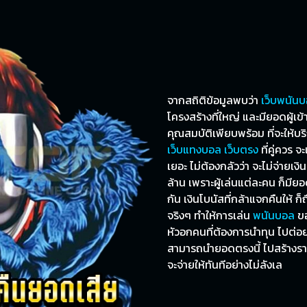
จากสถิติข้อมูลพบว่า
เว็บพนันบ
โครงสร้างที่ใหญ่ และมียอดผู้เข
คุณสมบัติเพียบพร้อม ที่จะให้บร
เว็บแทงบอล เว็บตรง
ที่คู่ควร 
เยอะ ไม่ต้องกลัวว่า จะไม่จ่ายเง
ล้าน เพราะผู้เล่นแต่ละคน ก็มีย
กัน เงินโบนัสที่กล้าแจกคืนให้ ก
จริงๆ ทำให้การเล่น
พนันบอล
ขอ
หัวอกคนที่ต้องการนำทุน ไปต่อยอ
สามารถนำยอดตรงนี้ ไปสร้างราย
จะจ่ายให้ทันทีอย่างไม่ลังเล