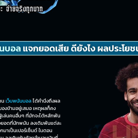
ันบอล
แจกยอดเสีย ดียังไง ผลประโยชน์ 
งาน
เว็บพนันบอล
ได้คำนึงถึงผล
มองข้ามอยู่เสมอ เหตุผลก็คง
ู้เล่นคนอื่นๆ ที่มักจะได้หลักพัน
ือยอดที่นักพนัน ลงเดิมพันแต่ละ
กมาเป็นเปอร์เซ็นต์ ในตอน
ไหน ลงเดิมพันด้วยจำนวนเงินที่