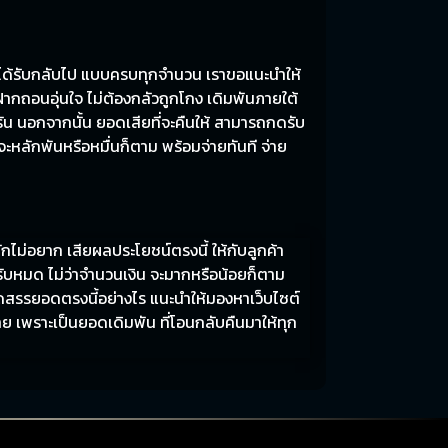
่จะได้รับกลับไป แบบครบทุกจำนวน เราขอแนะนำให้
ฝากถอนอุ่นใจ ไม่ต้องกลัวถูกโกง เดิมพันภายใต้
น นอกจากนั้น ยอดเสียที่จะคืนให้ สามารถกดรับ
 จะหลักพันหรือหมื่นก็ตาม พร้อมจ่ายทันที จ่าย
 มักไม่อยาก เสียผลประโยชน์ตรงนี้ ให้กับลูกค้า
งได้รับหมด ไม่ว่าจำนวนเงิน จะมากหรือน้อยก็ตาม
ะจัดสรรยอดตรงนี้อย่างไร แนะนำให้มองหาเว็บไซต์
มาย เพราะเป็นยอดเดิมพัน ที่โอนกลับคืนมาให้ทุก