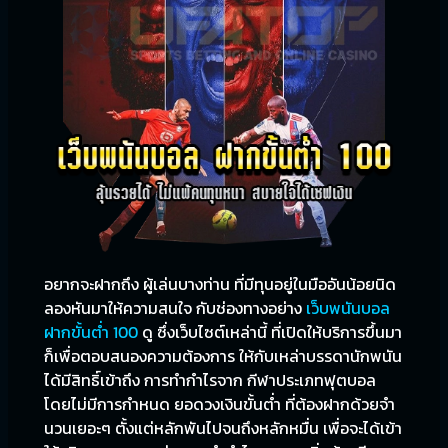
อยากจะฝากถึง ผู้เล่นบางท่าน ที่มีทุนอยู่ในมืออันน้อยนิด
ลองหันมาให้ความสนใจ กับช่องทางอย่าง
เว็บพนันบอล
ฝากขั้นต่ำ 100
ดู ซึ่งเว็บไซต์เหล่านี้ ที่เปิดให้บริการขึ้นมา
ก็เพื่อตอบสนองความต้องการ ให้กับเหล่าบรรดานักพนัน
ได้มีสิทธิ์เข้าถึง การทำกำไรจาก กีฬาประเภทฟุตบอล
โดยไม่มีการกำหนด ยอดวงเงินขั้นต่ำ ที่ต้องฝากด้วยจำ
นวนเยอะๆ ตั้งแต่หลักพันไปจนถึงหลักหมื่น เพื่อจะได้เข้า