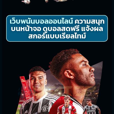
เว็บพนันบอลออนไลน์
ความสนุก
บนหน้าจอ ดูบอลสดฟรี แจ้งผล
สกอร์แบบเรียลไทม์