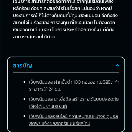
ใช้บริการ สามารถต่อยอดทำกำไร จากทุนเริ่มต้นเพียง
หลักร้อย ค่อยๆ สะสมกำไรไปเรื่อยๆ แน่นอนว่า หากมี
ประสบการณ์ ก็ไม่ต่างกับคนที่มีทุนเยอะแน่นอน อีกทั้งยัง
สบายใจในเรื่องของ การลงทุน ที่ใช้เงินน้อย ไม่ต้องควัก
เงินออกมาเล่นเยอะ เป็นการประหยัดอีกทางนึง แต่ก็ยัง
สามารถลุ้นรวยได้ด้วย
สารบัญ
เว็บพนันบอล ฝากขั้นต่ำ 100 ถอนออกไม่มีลิมิต ทำ
รายการให้ 24 ชม.
เว็บพนันบอล น่าเชื่อถือ สร้างรายได้แบบปลอดภัย
ไว้ใจได้ไม่ผ่านเอเย่นต์
เว็บพนันบอลออนไลน์ ความสนุกบนหน้าจอ ดูบอล
สดฟรี แจ้งผลสกอร์แบบเรียลไทม์