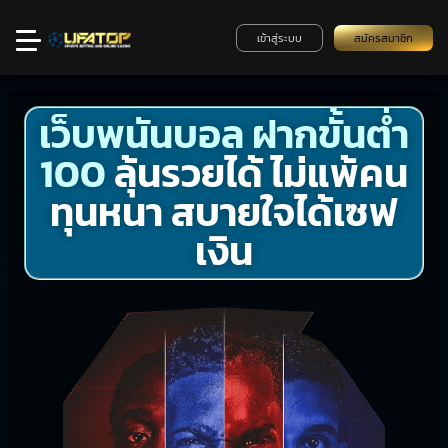
เข้าสู่ระบบ
สมัครสมาชิก
เว็บพนันบอล ฝากขั้นต่ำ
100
ลุ้นรวยได้ ไม่แพ้คน
ทุนหนา สบายใจได้เซฟ
เงิน