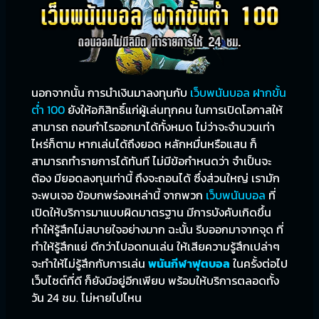
นอกจากนั้น การนำเงินมาลงทุนกับ
เว็บพนันบอล ฝากขั้น
ต่ำ 100
ยังให้อภิสิทธิ์แก่ผู้เล่นทุกคน ในการเปิดโอกาสให้
สามารถ ถอนกำไรออกมาได้ทั้งหมด ไม่ว่าจะจำนวนเท่า
ไหร่ก็ตาม หากเล่นได้ถึงยอด หลักหมื่นหรือแสน ก็
สามารถทำรายการได้ทันที ไม่มีข้อกำหนดว่า จำเป็นจะ
ต้อง มียอดลงทุนเท่านี้ ถึงจะถอนได้ ซึ่งส่วนใหญ่ เรามัก
จะพบเจอ ข้อบกพร่องเหล่านี้ จากพวก
เว็บพนันบอล
ที่
เปิดให้บริการมาแบบผิดมาตรฐาน มีการบังคับเกิดขึ้น
ทำให้รู้สึกไม่สบายใจอย่างมาก ฉะนั้น รีบออกมาจากจุด ที่
ทำให้รู้สึกแย่ ดีกว่าไปอดทนเล่น ให้เสียความรู้สึกเปล่าๆ
จะทำให้ไม่รู้สึกกับการเล่น
พนันกีฬาฟุตบอล
ในครั้งต่อไป
เว็บไซต์ที่ดี ก็ยังมีอยู่อีกเพียบ พร้อมให้บริการตลอดทั้ง
วัน 24 ชม. ไม่หายไปไหน