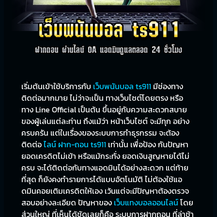
เริ่มต้นเข้าใช้บริการกับ
เว็บพนันบอล ts911
มีช่องทาง
ติดต่อมากมาย ไม่ว่าจะเป็น ทางเว็บไซต์โดยตรง หรือ
ทาง Line Official เป็นต้น ขึ้นอยู่กับความสะดวกสบาย
ของผู้เล่นแต่ละท่าน ถึงแม้ว่า หน้าเว็บไซต์ จะมีทุก อย่าง
ครบครัน แต่ในเรื่องของระบบการทำธุรกรรม จะต้อง
ติดต่อ
ไลน์ ฝาก-ถอน ts911
เท่านั้น เพื่อป้อง กันปัญหา
ยอดเครดิตไม่เข้า หรือแม้กระทั่ง ยอดเงินสูญหายได้ไม่
ครบ จะได้ติดต่อกับทางแอดมินได้อย่างสะดวก แต่ท้าย
ที่สุด ก็ยังคงทำรายการได้แบบอัตโนมัติ ไม่ต้องใช้แอ
ดมินคอยเติมเครดิตให้เอง เว้นแต่จะมีปัญหาต้องตรวจ
สอบอย่างละเอียด ปัญหาของ
เว็บแทงบอลออนไลน์
โดย
ส่วนใหญ่ ที่เห็นได้ชัดเลยก็คือ ระบบการฝากถอน ที่ล่าช้า