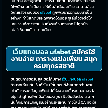
เป็นทางเลือกสุดท้าย หากระบบเกิดมีปัญหาชั่วขณะ ก็จะ
ใช้พนักงานดำเนินการให้เป็นลำดับสุดท้าย แต่โดยส่วน
ใหญ่แล้วระบบของ
ufabet
ถูกพัฒนาออกแบบมาเป็น
อย่างดี ทำให้เกิดข้อผิดพลาดได้น้อย ผู้เล่นไว้วางใจได้
เลย รวมถึงการจ่ายเงินที่ครบถ้วนทุกบาท ไม่ถูกหัก
เปอร์เซ็นต์แม้แต่บาทเดียว
เว็บแทงบอล ufabet
สมัครใช้
งานง่าย ตารางแข่งเพียบ สนุก
ครบทุกรสชาติ
ขั้นตอนการขอรับยูสเซอร์กับทาง
เว็บแทงบอล ufabet
ถ้าหากเทียบกับเว็บทั่วไป มีขั้นตอนที่ง่ายมากกว่าหลาย
เท่าตัว กรอกข้อมูลเพียงไม่กี่ช่อง จากนั้นระบบจะส่งรหัส
otp เข้าสู่โทรศัพท์มือถือของคุณ เพื่อยืนยันตัวตน จาก
นั้นก็จะมีการแจ้งยูสเซอร์กับรหัสผ่าน ทางไลน์ OA ที่จะให้