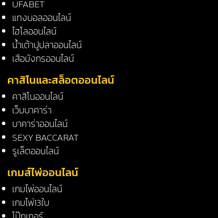
UFABET
แทงบอลออนไลน์
ไฮโลออนไลน์
น้ำเต้าปูปลาออนไลน์
เสือมังกรออนไลน์
คาสิโนและสล็อตออนไลน์
คาสิโนออนไลน์
เว็บบาคาร่า
บาคาร่าออนไลน์
SEXY BACCARAT
รูเล็ตออนไลน์
เกมส์ไพ่ออนไลน์
เกมไพ่ออนไลน์
เกมไพ่13ใบ
โป๊กเกอร์