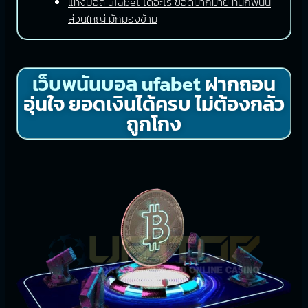
แทงบอล ufabet ได้อะไร ข้อดีมากมาย ที่นักพนัน
ส่วนใหญ่ มักมองข้าม
เว็บพนันบอล ufabet
ฝากถอน
อุ่นใจ ยอดเงินได้ครบ ไม่ต้องกลัว
ถูกโกง