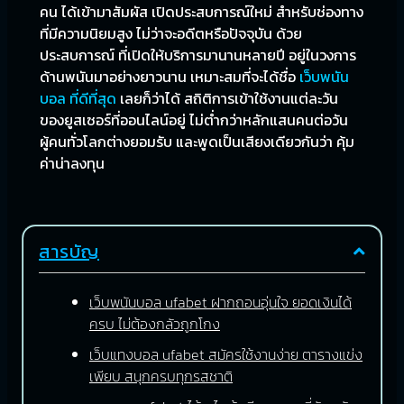
คน ได้เข้ามาสัมผัส เปิดประสบการณ์ใหม่ สำหรับช่องทาง
ที่มีความนิยมสูง ไม่ว่าจะอดีตหรือปัจจุบัน ด้วย
ประสบการณ์ ที่เปิดให้บริการมานานหลายปี อยู่ในวงการ
ด้านพนันมาอย่างยาวนาน เหมาะสมที่จะได้ชื่อ
เว็บพนัน
บอล ที่ดีที่สุด
เลยก็ว่าได้ สถิติการเข้าใช้งานแต่ละวัน
ของยูสเซอร์ที่ออนไลน์อยู่ ไม่ต่ำกว่าหลักแสนคนต่อวัน
ผู้คนทั่วโลกต่างยอมรับ และพูดเป็นเสียงเดียวกันว่า คุ้ม
ค่าน่าลงทุน
สารบัญ
เว็บพนันบอล ufabet ฝากถอนอุ่นใจ ยอดเงินได้
ครบ ไม่ต้องกลัวถูกโกง
เว็บแทงบอล ufabet สมัครใช้งานง่าย ตารางแข่ง
เพียบ สนุกครบทุกรสชาติ