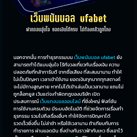
นอกจากนั้น การทำธุรกรรมบน
เว็บพนันบอล ufabet
ยัง
สามารถทำได้แบบอุ่นใจ ไร้กังวลเกี่ยวกับเรื่องเงิน ความ
ปลอดภัยที่กล้าการันตี จากชื่อเสียง ที่สะสมมานาน ทำให้
ไม่เป็นปัญหา เวลาเข้าใช้งาน ยอดเงินทุกบาททุกสตางค์
จะไม่มีทางสูญหาย หากไม่ได้เข้าเล่นเป็นเวลานาน แถมไม่
ถูกล็อกยูส เว้นแต่จะทำผิดกฎของบริษัท เปิด
ประสบการณ์
เว็บแทงบอลออนไลน์
ที่ยิ่งใหญ่ ฟังก์ชัน
การใช้งานครบถ้วน มีระบบอัตโนมัติ ที่ช่วยจัดการเรื่องทำ
ธุรกรรม รวมไปถึงเรื่องอื่นๆ ทำให้จัดการปัญหาได้
รวดเร็วยิ่งขึ้น ไม่ล่าช้า หรือใช้เวลานาน ถ้าเทียบกับการ
ทำรายการ ผ่านแอดมิน ซึ่งต่างกันราวฟ้ากับเหว ซึ่งเอาไว้