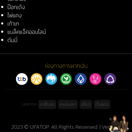
ป๊อกเด้ง
ไพ่แคง
เก้าเก
แบล็คแจ็คออนไลน์
ดัมมี่
ช่องทางการฝากเงิน
UFATOP
คาสิโนสด
เกมยิงปลา
สล็อต
เว็บพนัน
2023 © UFATOP. All Rights Reserved. | Version: