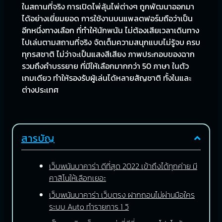
ในสถานที่จริง การเปิดไพ่ลุ้นไพ่ต่างๆ ถูกพัฒนาออกมา
ได้อย่างเยี่ยมยอด การใช้งานบนแพลตฟอร์มถือว่าเป็น
อีกหนึ่งทางเลือก ที่ทำให้นักพนัน ไม่ต้องเสียเวลาเดินทาง
ไปเล่นตามสถานที่จริง จัดเต็มความสนุกแบบไม่รู้จบ ครบ
ทุกรสชาติ ไม่ว่าจะเป็นแสงสีเสียง ภาพประกอบของฉาก
รวมถึงคำบรรยาย ที่มีให้เลือกมากกว่า 50 ภาษา ในตัว
เกมเดียว ทำให้รองรับผู้เล่นได้หลายสัญชาติ ทั้งในและ
ต่างประเทศ
สารบัญ
เว็บพนันบาคาร่า ดีที่สุด 2022 เข้าถึงได้ทุกค่าย มี
คาสิโนให้เลือกเยอะ
เว็บพนันบาคาร่า เว็บตรง ฝากถอนไม่ผ่านมือใคร
ระบบ Auto ทำรายการ 1 วิ