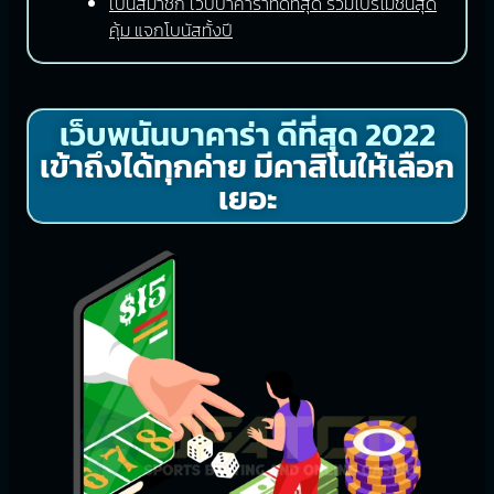
เป็นสมาชิก เว็บบาคาร่าที่ดีที่สุด รวมโปรโมชันสุด
คุ้ม แจกโบนัสทั้งปี
เว็บพนันบาคาร่า ดีที่สุด 2022
เข้าถึงได้ทุกค่าย มีคาสิโนให้เลือก
เยอะ