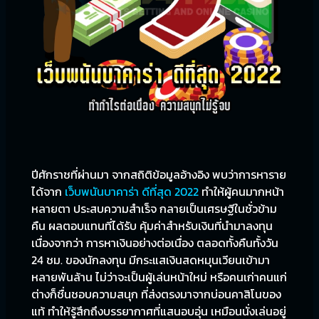
ปีศักราชที่ผ่านมา จากสถิติข้อมูลอ้างอิง พบว่าการหาราย
ได้จาก
เว็บพนันบาคาร่า ดีที่สุด 2022
ทำให้ผู้คนมากหน้า
หลายตา ประสบความสำเร็จ กลายเป็นเศรษฐีในชั่วข้าม
คืน ผลตอบแทนที่ได้รับ คุ้มค่าสำหรับเงินที่นำมาลงทุน
เนื่องจากว่า การหาเงินอย่างต่อเนื่อง ตลอดทั้งคืนทั้งวัน
24 ชม. ของนักลงทุน มีกระแสเงินสดหมุนเวียนเข้ามา
หลายพันล้าน ไม่ว่าจะเป็นผู้เล่นหน้าใหม่ หรือคนเก่าคนแก่
ต่างก็ชื่นชอบความสนุก ที่ส่งตรงมาจากบ่อนคาสิโนของ
แท้ ทำให้รู้สึกถึงบรรยากาศที่แสนอบอุ่น เหมือนนั่งเล่นอยู่