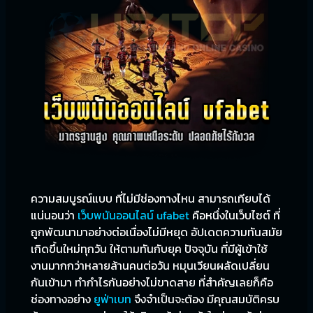
ความสมบูรณ์แบบ ที่ไม่มีช่องทางไหน สามารถเทียบได้
แน่นอนว่า
เว็บพนันออนไลน์ ufabet
คือหนึ่งในเว็บไซต์ ที่
ถูกพัฒนามาอย่างต่อเนื่องไม่มีหยุด อัปเดตความทันสมัย
เกิดขึ้นใหม่ทุกวัน ให้ตามทันกับยุค ปัจจุบัน ที่มีผู้เข้าใช้
งานมากกว่าหลายล้านคนต่อวัน หมุนเวียนผลัดเปลี่ยน
กันเข้ามา ทำกำไรกันอย่างไม่ขาดสาย ที่สำคัญเลยก็คือ
ช่องทางอย่าง
ยูฟ่าเบท
จึงจำเป็นจะต้อง มีคุณสมบัติครบ