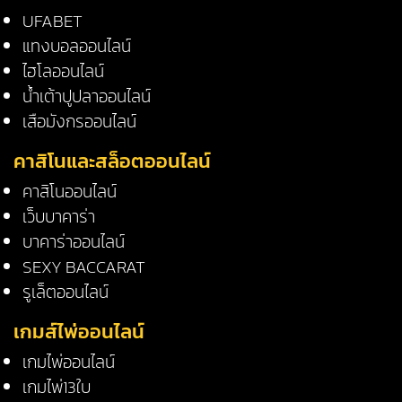
UFABET
แทงบอลออนไลน์
ไฮโลออนไลน์
น้ำเต้าปูปลาออนไลน์
เสือมังกรออนไลน์
คาสิโนและสล็อตออนไลน์
คาสิโนออนไลน์
เว็บบาคาร่า
บาคาร่าออนไลน์
SEXY BACCARAT
รูเล็ตออนไลน์
เกมส์ไพ่ออนไลน์
เกมไพ่ออนไลน์
เกมไพ่13ใบ