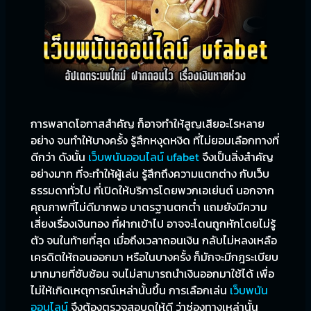
การพลาดโอกาสสำคัญ ก็อาจทำให้สูญเสียอะไรหลาย
อย่าง จนทำให้บางครั้ง รู้สึกหงุดหงิด ที่ไม่ยอมเลือกทางที่
ดีกว่า ดังนั้น
เว็บพนันออนไลน์ ufabet
จึงเป็นสิ่งสำคัญ
อย่างมาก ที่จะทำให้ผู้เล่น รู้สึกถึงความแตกต่าง กับเว็บ
ธรรมดาทั่วไป ที่เปิดให้บริการโดยพวกเอเย่นต์ นอกจาก
คุณภาพที่ไม่ดีมากพอ มาตรฐานตกต่ำ แถมยังมีความ
เสี่ยงเรื่องเงินทอง ที่ฝากเข้าไป อาจจะโดนถูกหักโดยไม่รู้
ตัว จนในท้ายที่สุด เมื่อถึงเวลาถอนเงิน กลับไม่หลงเหลือ
เครดิตให้ถอนออกมา หรือในบางครั้ง ก็มักจะมีกฎระเบียบ
มากมายที่ซับซ้อน จนไม่สามารถนำเงินออกมาใช้ได้ เพื่อ
ไม่ให้เกิดเหตุการณ์เหล่านั้นขึ้น การเลือกเล่น
เว็บพนัน
ออนไลน์
จึงต้องตรวจสอบดูให้ดี ว่าช่องทางเหล่านั้น