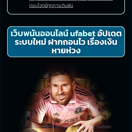
ตอบโจทย์ทุกการเดิมพัน
เว็บพนันออนไลน์ ufabet
อัปเดต
ระบบใหม่ ฝากถอนไว เรื่องเงิน
หายห่วง