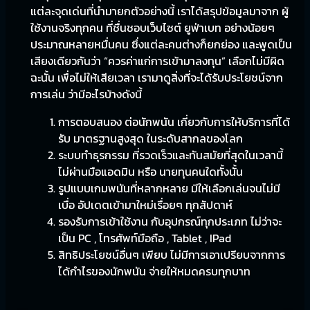
แต่ละจุดเด่นที่นำมายกตัวอย่างนี้ เราได้สรุปข้อมูลมาจาก ผู้
ใช้งานจริงทุกคน ที่ชื่นชอบเว็บไซต์ ยูฟ่าเบท อย่างน้อยๆ
ประมาณหลายหมื่นคน ซึ่งแต่ละคนต่างก็ยกย่อง และพูดเป็น
เสียงเดียวกันว่า “ควรค่าแก่การเข้ามาลงทุน” เลือกไม่มีผิด
ฉะนั้น เพื่อไม่ให้เสียเวลา เรามาดูสิ่งที่จะได้รับประโยชน์จาก
การเล่น ว่ามีอะไรบ้างดังนี้
การตอบสนอง ต่อนักพนัน เกี่ยวกับการให้บริการที่ได้
รับ มาตรฐานสูงสุด ในระดับสากลของโลก
ระบบทำธุรกรรม ที่รวดเร็วและทันสมัยที่สุดในเวลานี้
ไม่ผ่านมือแอดมิน หรือ นายทุนคนใดทั้งนั้น
รูปแบบเกมพนันที่หลากหลาย มีให้เลือกเล่นจนไม่มี
เบื่อ อัปเดตเข้ามาใหม่เรื่อยๆ ทุกสัปดาห์
รองรับการเข้าใช้งาน กับอุปกรณ์ทุกประเภท ไม่ว่าจะ
เป็น PC , โทรศัพท์มือถือ , Tablet , IPad
สิทธิประโยชน์อื่นๆ เพียบ ไม่มีการเอาเปรียบจากการ
ได้กำไรของนักพนัน จ่ายให้หมดครบทุกบาท