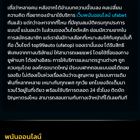
เชื่อว่าหลายคน หลังจากได้อ่านบทความนี้จบลง คงเปลี่ยน
ความคิด ที่อยากจะเข้ามาใช้บริการ
เว็บพนันออนไลน์ ufabet
กันแล้ว แต่ทว่าจะหาจากที่ไหน ที่มีคุณสมบัติครบทุกประการ
แบบนี้ แน่นอนว่า ในส่วนของเว็บไซต์หลัก ย่อมมีความยากใน
การสมัครสมาชิก แต่เรายังมีทางเลือกที่เหมาะสมให้กับคุณนั้นก็
คือ เว็บไซต์ top99auto (ufatop) ของเรานั้นเอง ได้รับสิทธิ
พิเศษจากทางบริษัทแม่ ให้สามารถเผยแพร่ โดยใช้ชื่อของทาง
ยูฟ่าเบท ได้อย่างอิสระ การให้บริการและมาตรฐานต่างๆ ถูก
ควบคุมโดย องค์กรขนาดใหญ่ มีระบบฝากถอนแบบออโต้คอย
รองรับ ไม่ต้องเป็นห่วงเรื่องเงินว่าจะสูญหาย รูปแบบการเดิม
พันที่หลากหลาย เหมาะกับทุกเพศ ทุกวัย ยกโขยงจัดเต็มมา
รวมไว้อยู่ในที่เดียว พร้อมใช้บริการตลอด 24 ชั่วโมง ติดขัด
ปัญหาตรงไหน สามารถสอบถามกับทางเจ้าหน้าที่ได้เลยทันที
พนันออนไลน์