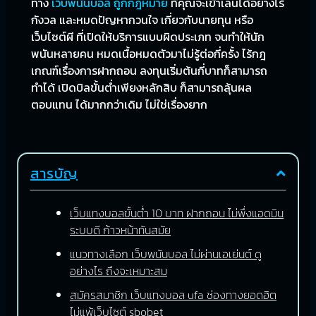
ทาง
เว็บพนันบอล ถูกกฎหมาย
ที่คุณจะเข้าเล่นได้อย่างไร้
กังวล และหมดปัญหากวนใจ เกี่ยวกับนายทุน หรือ
เว็บไซต์ผี ที่เปิดให้บริการแบบผิดประเภท จนทำให้นัก
พนันหลายคน หมดเนื้อหมดตัวมาไม่รู้ต่อกี่ครั้ง ไร้กฎ
เกณฑ์เรื่องการฝากถอน ลงทุนเริ่มต้นกี่บาทก็สามารถ
ทำได้ เปิดบิลขั้นต่ำเพียงหลักสิบ ก็สามารถลุ้นผล
ตอบแทน ได้มากกว่าเดิม ไม่ใช่เรื่องยาก
สารบัญ
เว็บแทงบอลขั้นต่ำ 10 บาท ฝากถอน ไม่พึ่งแอดมิน
ระบบดี ก้าวหน้าทันสมัย
แนวทางเลือก เว็บพนันบอล ไม่ผ่านเอเย่นต์ ดู
อย่างไร ถึงจะเหมาะสม
สมัครสมาชิก เว็บแทงบอล ufa ช่องทางยอดฮิต
ไม่แพ้เว็บไซต์ sbobet