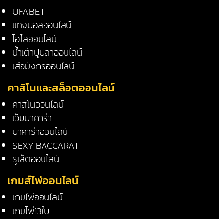
UFABET
แทงบอลออนไลน์
ไฮโลออนไลน์
น้ำเต้าปูปลาออนไลน์
เสือมังกรออนไลน์
คาสิโนและสล็อตออนไลน์
คาสิโนออนไลน์
เว็บบาคาร่า
บาคาร่าออนไลน์
SEXY BACCARAT
รูเล็ตออนไลน์
เกมส์ไพ่ออนไลน์
เกมไพ่ออนไลน์
เกมไพ่13ใบ