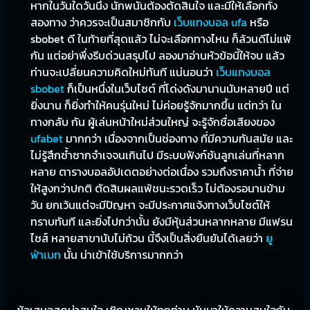
หากในวันใดวันนึง นักพนันต้องตัดสินใจ และมีให้เลือกทั้ง
สองทาง ว่าควรจะเป็นสมาชิกกับ
เว็บแทงบอล ufa
หรือ
sbobet ดี ในท้ายที่สุดแล้ว ไม่จะเลือกทางไหน ก็ล้วนดีไม่แพ้
กัน แต่อย่าพึ่งรีบด่วนสรุปไป ลองมาอ่านหัวข้อนี้ให้จบ แล้ว
ท่านจะเปลี่ยนความคิดใหม่ทันที แน่นอนว่า
เว็บแทงบอล
sbobet
ก็เป็นหนึ่งในเว็บไซต์ ที่โด่งดังมานานนับหลายปี แต่
ยิ่งนาน ก็ยิ่งทำให้คนรุ่นใหม่ ไม่ค่อยรู้จักมากขึ้น แต่ทว่า ใน
ทางกลับ กัน ผู้เล่นหน้าใหม่ส่วนใหญ่ จะรู้จักชื่อเสียงของ
ufabet
มากกว่า เนื่องจากเป็นช่องทาง ที่มีความทันสมัย และ
ไม่รู้สึกซ้ำซากจำเจจนเกินไป มีระบบฟังก์ชันลูกเล่นที่หลาก
หลาย ตารางบอลอัปเดตอย่างต่อเนื่อง รวมถึงราคาน้ำ ที่จ่าย
ให้สูงกว่าปกติ ตัดสินผลแพ้ชนะรวดเร็ว ไม่ต้องรอนานข้าม
วัน ยกเว้นแต่จะมีปัญหา จะมีประกาศแจ้งทางเว็บไซต์ให้
ทราบทันที และยิ่งไปกว่านั้น ยังมีหุ้นส่วนหลากหลาย มีแฟรน
ไชส์ หลายสาขานับไม่ถ้วน นี้จึงเป็นสิ่งยืนยันได้เลยว่า
ยู
ฟ่าเบท
นั้น น่าเข้าใช้บริการมากกว่า