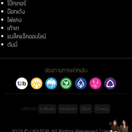
โป๊กเกอร์
ป๊อกเด้ง
ไพ่แคง
เก้าเก
แบล็คแจ็คออนไลน์
ดัมมี่
ช่องทางการฝากเงิน
UFATOP
คาสิโนสด
เกมยิงปลา
สล็อต
เว็บพนัน
2023 © UFATOP. All Rights Reserved. | Version: