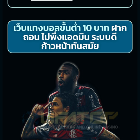
เว็บแทงบอลขั้นต่ำ 10 บาท
ฝาก
ถอน ไม่พึ่งแอดมิน ระบบดี
ก้าวหน้าทันสมัย