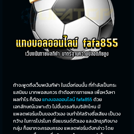
ถ้าจะพูดถึงเว็บพนันกีฬา ในเมื่อก่อนนั้น ที่กำลังเป็นกระ
แสนิยม มากพอสมควร ถ้าต้องการทายผล เพื่อหวังหา
ผลกำไร ก็ต้อง
แทงบอลออนไลน์ fafa855
ด้วย
เอกลักษณ์เฉพาะตัว ไม่ขึ้นตรงกับบริษัทไหน มี
แพลตฟอร์มเป็นของตัวเอง จนทำให้สร้างชื่อเสียง เป็นวง
กว้าง ในการโปรโมท ชื่อแบรนด์ตัวเอง และนักธุรกิจบาง
กลุ่ม ก็อยากจะครอบครอง แพลตฟอร์มดังกล่าว โดย