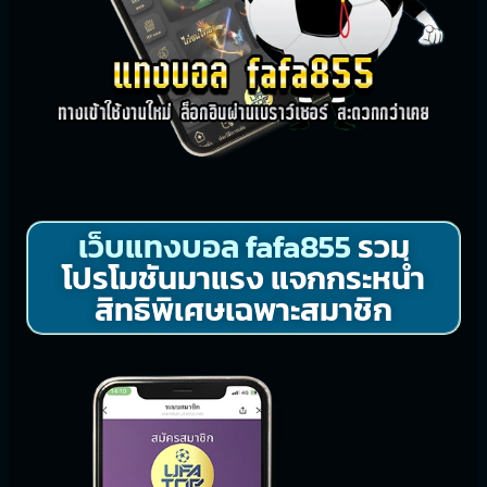
เว็บแทงบอล fafa855
รวม
โปรโมชันมาแรง แจกกระหน่ำ
สิทธิพิเศษเฉพาะสมาชิก