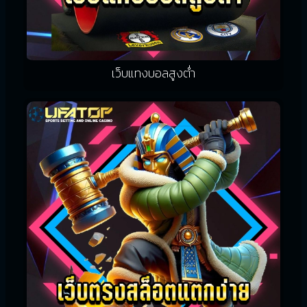
เว็บแทงบอลสูงต่ำ