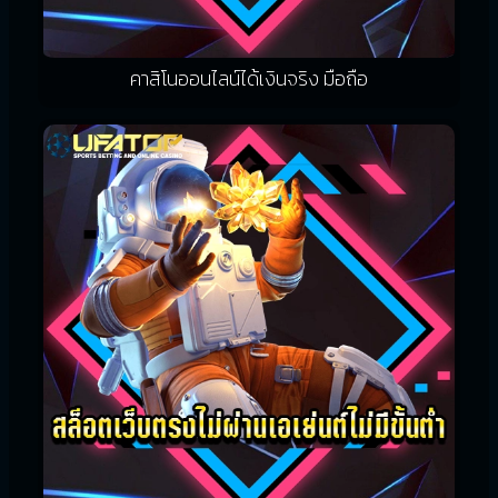
คาสิโนออนไลน์ได้เงินจริง มือถือ