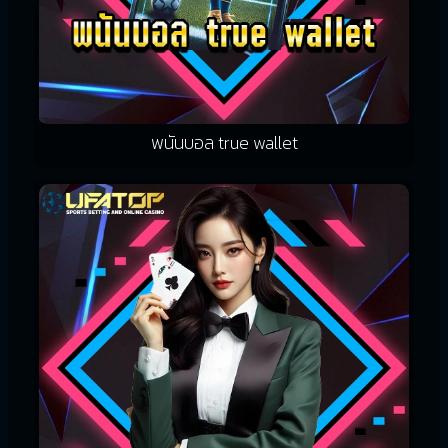
พนันบอล true wallet